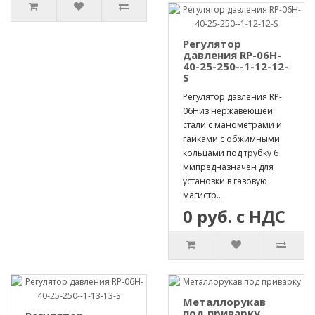
Регулятор
давления RP-06H-
40-25-250--1-12-12-
S
Регулятор давления RP-
06Hиз нержавеющей
стали с манометрами и
гайками с обжимными
кольцами под трубку 6
ммпредназначен для
установки в газовую
магистр..
0 руб. с НДС
Металлорукав
под приварку