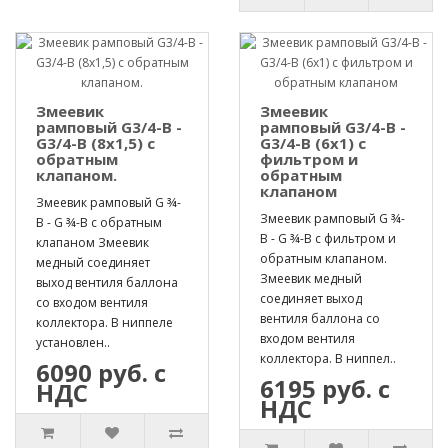
Змеевик
Змеевик
рамповый G3/4-B -
рамповый G3/4-B -
G3/4-B (8х1,5) с
G3/4-B (6х1) с
обратным
фильтром и
клапаном.
обратным
клапаном
Змеевик рамповый G ¾-
Змеевик рамповый G ¾-
B - G ¾-B с обратным
B - G ¾-B с фильтром и
клапаном Змеевик
обратным клапаном.
медный соединяет
Змеевик медный
выход вентиля баллона
соединяет выход
со входом вентиля
вентиля баллона со
коллектора. В ниппеле
входом вентиля
установлен..
коллектора. В ниппел..
6090 руб. с
6195 руб. с
НДС
НДС