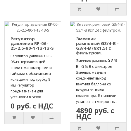
Регулятор
Змеевик
давления RP-06-
рамповый G3/4-B -
25-2,5-80-1-13-13-S
G3/4-B (8х1,5) с
фильтром.
Регулятор давления RP-
Змеевик рамповый G ¾-
06из нержавеющей
B - G ¾-B с фильтром
стали с манометрами и
Змеевик медный
гайками с обжимными
соединяет выход
кольцами под трубку 8
вентиля баллона со
мм Регулятор
входом вентиля
предназначен для
коллектора. В ниппеле
установки в газов..
установлен микронны..
0 руб. с НДС
4890 руб. с
НДС