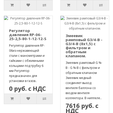
Регулятор
давления RP-06-
Змеевик
25-2,5-80-1-12-12-S
рамповый G3/4-B -
G3/4-B (8х1,5) с
Регулятор давления RP-
фильтром и
06из нержавеющей
обратным
клапаном.
стали с манометрами и
гайками с обжимными
Змеевик рамповый G ¾-
кольцами под трубку 6
B - G ¾-B с фильтром и
мм Регулятор
обратным клапаном
предназначен для
Змеевик медный
установки в газов..
соединяет выход
0 руб. с НДС
вентиля баллона со
входом вентиля
коллектора. В ниппеле..
7616 руб. с
НДС