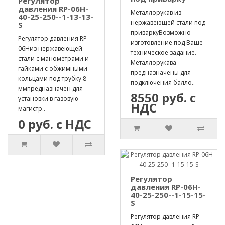
Регулятор
давления RP-06H-
Металлорукав из
40-25-250--1-13-13-
нержавеющей стали под
S
приваркуВозможно
Регулятор давления RP-
изготовление под Ваше
06Hиз нержавеющей
техническое задание.
стали с манометрами и
Металлорукава
гайками с обжимными
предназначены для
кольцами под трубку 8
подключения балло..
ммпредназначен для
8550 руб. с
установки в газовую
НДС
магистр..
0 руб. с НДС
Регулятор
давления RP-06H-
40-25-250--1-15-15-
S
Регулятор давления RP-