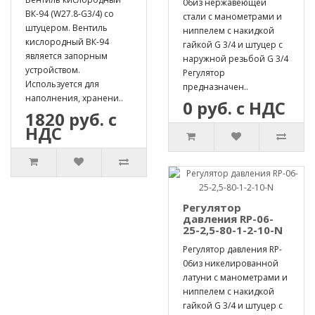
06из нержавеющей
ВК-94 (W27.8-G3/4) со
стали с манометрами и
штуцером. Вентиль
ниппелем с накидкой
кислородный ВК-94
гайкой G 3/4 и штуцер с
является запорным
наружной резьбой G 3/4
устройством.
Регулятор
Используется для
предназначен..
наполнения, хранени..
0 руб. с НДС
1820 руб. с
НДС
Регулятор
давления RP-06-
25-2,5-80-1-2-10-N
Регулятор давления RP-
06из никелированной
латуни с манометрами и
ниппелем с накидкой
гайкой G 3/4 и штуцер с