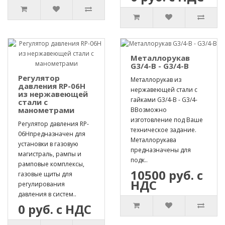
Металлорукав
G3/4-B - G3/4-B
Регулятор
Металлорукав из
давления RP-06H
нержавеющей стали с
из нержавеющей
гайками G3/4-B - G3/4-
стали с
манометрами
BВозможно
изготовление под Ваше
Регулятор давления RP-
техническое задание.
06Hпредназначен для
Металлорукава
установки в газовую
предназначены для
магистраль, рампы и
подк..
рамповые комплексы,
10500 руб. с
газовые щиты для
НДС
регулирования
давления в систем..
0 руб. с НДС