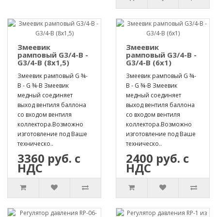
Змеевик
Змеевик
рамповый G3/4-B -
рамповый G3/4-B -
G3/4-B (8х1,5)
G3/4-B (6х1)
Змеевик рамповый G ¾-
Змеевик рамповый G ¾-
B - G ¾-B Змеевик
B - G ¾-B Змеевик
медный соединяет
медный соединяет
выход вентиля баллона
выход вентиля баллона
со входом вентиля
со входом вентиля
коллектора.Возможно
коллектора.Возможно
изготовление под Ваше
изготовление под Ваше
техническо..
техническо..
3360 руб. с
2400 руб. с
НДС
НДС