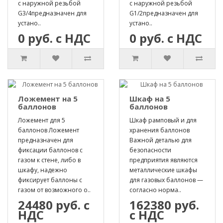
с наружной резьбой
с наружной резьбой
G3/4предназначен для
G1/2предназначен для
устано..
устано..
0 руб. с НДС
0 руб. с НДС
Ложемент на 5
Шкаф на 5
баллонов
баллонов
Ложемент для 5
Шкаф рамповый и для
баллонов Ложемент
хранения баллонов
предназначен для
Важной деталью для
фиксации баллонов с
безопасности
газом к стене, либо в
предприятия являются
шкафу, надежно
металлические шкафы
фиксирует баллоны с
для газовых баллонов —
газом от возможного о..
согласно норма..
24480 руб. с
162380 руб.
НДС
с НДС