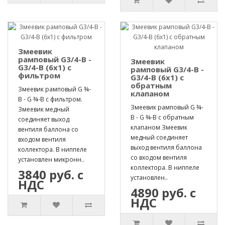
Змеевик
рамповый G3/4-B -
Змеевик
G3/4-B (6х1) с
рамповый G3/4-B -
фильтром
G3/4-B (6х1) с
обратным
Змеевик рамповый G ¾-
клапаном
B - G ¾-B с фильтром.
Змеевик рамповый G ¾-
Змеевик медный
B - G ¾-B с обратным
соединяет выход
клапаном Змеевик
вентиля баллона со
медный соединяет
входом вентиля
выход вентиля баллона
коллектора. В ниппеле
со входом вентиля
установлен микронн..
коллектора. В ниппеле
3840 руб. с
установлен..
НДС
4890 руб. с
НДС