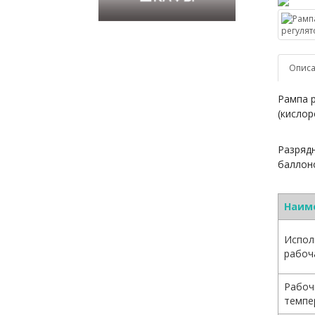
Опис
Рампа р
(кислор
Разрядн
баллон
Наим
Испол
рабоч
Рабоч
темпе