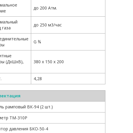
мальное
до 200 Атм.
ние
мальный
до 250 м3/час
 газа
единительные
G ¾
ры
итные
ры (ДхШхВ),
380 х 150 х 200
.
4,28
лектация
ь рамповый ВК-94 (2 шт.)
етр ТМ-310Р
ятор давления БКО-50-4