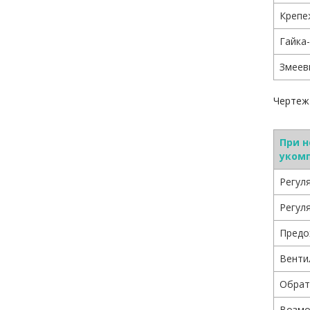
Крепе
Гайка
Змееви
Чертеж
При 
укомп
Регул
Регул
Предо
Венти
Обрат
Возмо