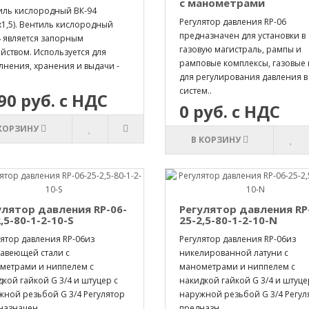
с манометрами
иль кислородный ВК-94
Регулятор давления RP-06
х1,5). Вентиль кислородный
предназначен для установки в
4 является запорным
газовую магистраль, рампы и
йством. Используется для
рамповые комплексы, газовые
лнения, хранения и выдачи -
для регулирования давления в
систем..
90 руб. с НДС
0 руб. с НДС
 КОРЗИНУ
В КОРЗИНУ
улятор давления RP-06-
Регулятор давления RP
,5-80-1-2-10-S
25-2,5-80-1-2-10-N
ятор давления RP-06из
Регулятор давления RP-06из
авеющей стали с
никелированной латуни с
метрами и ниппелем с
манометрами и ниппелем с
кой гайкой G 3/4 и штуцер с
накидкой гайкой G 3/4 и штуце
жной резьбой G 3/4 Регулятор
наружной резьбой G 3/4 Регул
назначен..
предназн..