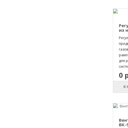
Рег
из 
Регул
пред
газо
рамп
для 
систе
0 
В
Вен
ВК-