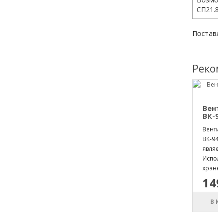
СП21.8
Постав
Реко
Вен
ВК-
Вент
ВК-9
явля
Испо
хране
14
В