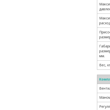
Макси
давле
Макси
расход
Присо
разме
Габар
разме
мм.
Вес, кг
Комп
Вентил
Маном
Регул