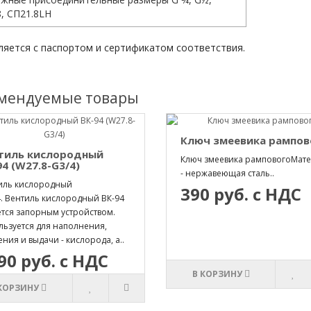
, СП21.8LH
ляется с паспортом и сертификатом соответствия.
мендуемые товары
Ключ змеевика рампов
тиль кислородный
Ключ змеевика рамповогоМат
94 (W27.8-G3/4)
- нержавеющая сталь..
иль кислородный
390 руб. с НДС
4. Вентиль кислородный ВК-94
ется запорным устройством.
льзуется для наполнения,
ния и выдачи - кислорода, а..
90 руб. с НДС
В КОРЗИНУ
 КОРЗИНУ