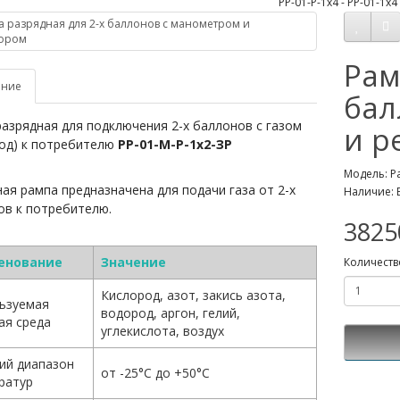
Рам
ание
бал
азрядная для подключения 2-х баллонов с газом
и р
од) к потребителю
РР-01-М-Р-1х2-ЗР
Модель: Р
ая рампа предназначена для подачи газа от 2-х
Наличие: 
ов к потребителю.
3825
енование
Значение
Количеств
Кислород, азот, закись азота,
ьзуемая
водород, аргон, гелий,
ая среда
углекислота, воздух
ий диапазон
от -25°С до +50°С
ратур