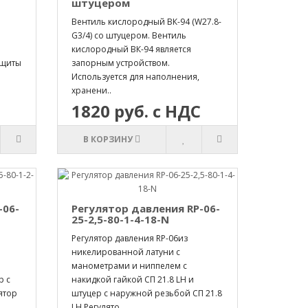
штуцером
Вентиль кислородный ВК-94 (W27.8-
G3/4) со штуцером. Вентиль
кислородный ВК-94 является
 щиты
запорным устройством.
Используется для наполнения,
хранени..
1820 руб. с НДС
В КОРЗИНУ
-06-
Регулятор давления RP-06-
25-2,5-80-1-4-18-N
Регулятор давления RP-06из
никелированной латуни с
манометрами и ниппелем с
р с
накидкой гайкой СП 21.8 LH и
ятор
штуцер с наружной резьбой СП 21.8
LH Регулято..