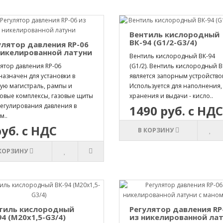
Вентиль кислородный
ВК-94 (G1/2-G3/4)
улятор давления RP-06
никелированной латуни
Вентиль кислородный ВК-94
ятор давления RP-06
(G1/2). Вентиль кислородный В
назначен для установки в
является запорным устройство
вую магистраль, рампы и
Используется для наполнения,
овые комплексы, газовые щиты
хранения и выдачи - кисло..
регулирования давления в
1490 руб. с НДС
м..
руб. с НДС
В КОРЗИНУ
 КОРЗИНУ
тиль кислородный
Регулятор давления RP
94 (М20х1,5-G3/4)
из никелированной ла