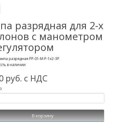
па разрядная для 2-х
лонов с манометром
егулятором
ампа разрядная РР-01-М-Р-1х2-ЗР
Есть в наличии
0 руб. с НДС
о
В корзину