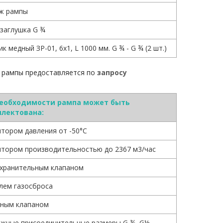
ж рампы
-заглушка G ¾
к медный ЗР-01, 6х1, L 1000 мм. G ¾ - G ¾ (2 шт.)
 рампы предоставляется по
запросу
необходимости рампа может быть
лектована:
ятором давления от -50°С
ятором производительностью до 2367 м3/час
хранительным клапаном
лем газосброса
ным клапаном
жные присоединительные размеры G ¾, G½,