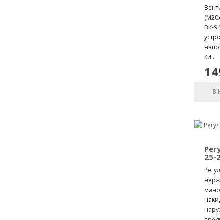
Вент
(М20
ВК-9
устро
напо
ки..
14
В
Рег
25-2
Регул
нерж
мано
накид
нару
пред