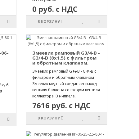
0 руб. с НДС
В КОРЗИНУ
-06-
Змеевик рамповый G3/4-B -
G3/4-B (8х1,5) с фильтром
и обратным клапаном.
Змеевик рамповый G ¾-B - G ¾-B с
фильтром и обратным клапаном
Змеевик медный соединяет выход
ку 6
вентиля баллона со входом вентиля
ля
коллектора. В ниппеле..
7616 руб. с НДС
В КОРЗИНУ