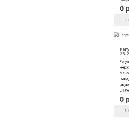
0 
В
Рег
25-2
Регул
нерж
мано
накид
штуц
LH Ре
0 
В