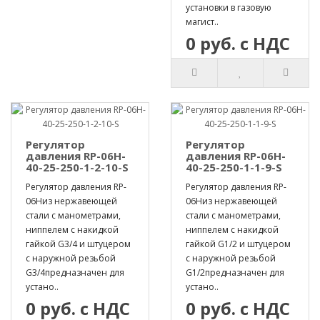
установки в газовую
магист..
0 руб. с НДС
Регулятор
Регулятор
давления RP-06H-
давления RP-06H-
40-25-250-1-2-10-S
40-25-250-1-1-9-S
Регулятор давления RP-
Регулятор давления RP-
06Hиз нержавеющей
06Hиз нержавеющей
стали с манометрами,
стали с манометрами,
ниппелем с накидкой
ниппелем с накидкой
гайкой G3/4 и штуцером
гайкой G1/2 и штуцером
с наружной резьбой
с наружной резьбой
G3/4предназначен для
G1/2предназначен для
устано..
устано..
0 руб. с НДС
0 руб. с НДС