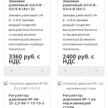
Змеевик
Змеевик
рамповый G3/4-B -
рамповый G3/4-B -
G3/4-B (8х1,5)
G3/4-B (6х1)
Змеевик рамповый G ¾-
Змеевик рамповый G ¾-
B - G ¾-B Змеевик
B - G ¾-B Змеевик
медный соединяет
медный соединяет
выход вентиля баллона
выход вентиля баллона
со входом вентиля
со входом вентиля
коллектора.Возможно
коллектора.Возможно
изготовление под Ваше
изготовление под Ваше
техническо..
техническо..
3360 руб. с
2400 руб. с
НДС
НДС
Регулятор
Регулятор
давления RP-06-
давления RP-1 из
25-2,5-80-1-15-15-S
нержавеющей
стали