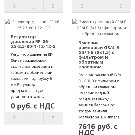
Регулятор
давления RP-06-
Змеевик
25-2,5-80-1-12-12-S
рамповый G3/4-B -
G3/4-B (8х1,5) с
Регулятор давления RP-
фильтром и
06из нержавеющей
обратным
клапаном.
стали с манометрами и
гайками с обжимными
Змеевик рамповый G ¾-
кольцами под трубку 6
B - G ¾-B с фильтром и
мм Регулятор
обратным клапаном
предназначен для
Змеевик медный
установки в газов..
соединяет выход
0 руб. с НДС
вентиля баллона со
входом вентиля
коллектора. В ниппеле..
7616 руб. с
НДС