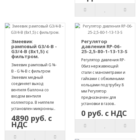
Змеевик
Регулятор
рамповый G3/4-B -
давления RP-06-
G3/4-B (8х1,5) с
25-2,5-80-1-13-13-S
фильтром.
Регулятор давления RP-
Змеевик рамповый G ¾-
06из нержавеющей
B - G ¾-B с фильтром
стали с манометрами и
Змеевик медный
гайками с обжимными
соединяет выход
кольцами под трубку 8
вентиля баллона со
мм Регулятор
входом вентиля
предназначен для
коллектора. В ниппеле
установки в газов..
установлен микронны..
0 руб. с НДС
4890 руб. с
НДС