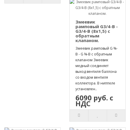
Змеевик
рамповый G3/4-B -
G3/4-B (8х1,5) с
обратным
клапаном.
Змеевик рамповый G ¾-
B - G ¾-B с обратным
клапаном Змеевик
медный соединяет
выход вентиля баллона
со входом вентиля
коллектора. В ниппеле
установлен..
6090 руб. с
НДС