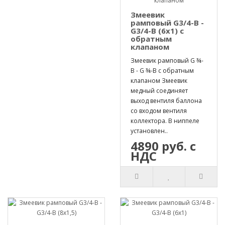
Змеевик
рамповый G3/4-B -
G3/4-B (6х1) с
обратным
клапаном
Змеевик рамповый G ¾-
B - G ¾-B с обратным
клапаном Змеевик
медный соединяет
выход вентиля баллона
со входом вентиля
коллектора. В ниппеле
установлен..
4890 руб. с
НДС