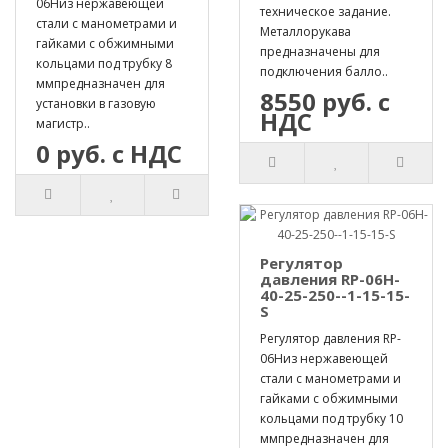
06Hиз нержавеющей
техническое задание.
стали с манометрами и
Металлорукава
гайками с обжимными
предназначены для
кольцами под трубку 8
подключения балло..
ммпредназначен для
8550 руб. с
установки в газовую
НДС
магистр..
0 руб. с НДС
Регулятор
давления RP-06H-
40-25-250--1-15-15-
S
Регулятор давления RP-
06Hиз нержавеющей
стали с манометрами и
гайками с обжимными
кольцами под трубку 10
ммпредназначен для