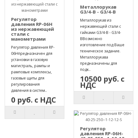
Металлорукав
G3/4-B - G3/4-B
Регулятор
Металлорукав из
давления RP-06H
нержавеющей стали с
из нержавеющей
гайками G3/4-B - G3/4-
стали с
манометрами
BВозможно
изготовление под Ваше
Регулятор давления RP-
техническое задание.
06Hпредназначен для
Металлорукава
установки в газовую
предназначены для
магистраль, рампы и
подк..
рамповые комплексы,
10500 руб. с
газовые щиты для
НДС
регулирования
давления в систем..
0 руб. с НДС
Регулятор
давления RP-06H-