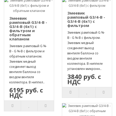
Змеевик
рамповый G3/4-B -
Змеевик
G3/4-B (6х1) с
рамповый G3/4-B -
фильтром
G3/4-B (6х1) с
фильтром и
Змеевик рамповый G ¾-
обратным
B - G ¾-B с фильтром.
клапаном
Змеевик медный
Змеевик рамповый G ¾-
соединяет выход
B - G ¾-B с фильтром и
вентиля баллона со
обратным клапаном.
входом вентиля
Змеевик медный
коллектора. В ниппеле
соединяет выход
установлен микронн..
вентиля баллона со
3840 руб. с
входом вентиля
НДС
коллектора. В ниппел..
6195 руб. с
НДС