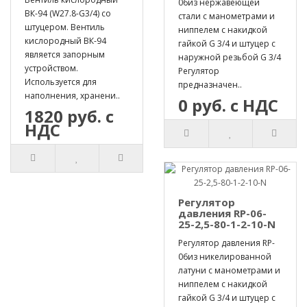
06из нержавеющей
ВК-94 (W27.8-G3/4) со
стали с манометрами и
штуцером. Вентиль
ниппелем с накидкой
кислородный ВК-94
гайкой G 3/4 и штуцер с
является запорным
наружной резьбой G 3/4
устройством.
Регулятор
Используется для
предназначен..
наполнения, хранени..
0 руб. с НДС
1820 руб. с
НДС
Регулятор
давления RP-06-
25-2,5-80-1-2-10-N
Регулятор давления RP-
06из никелированной
латуни с манометрами и
ниппелем с накидкой
гайкой G 3/4 и штуцер с