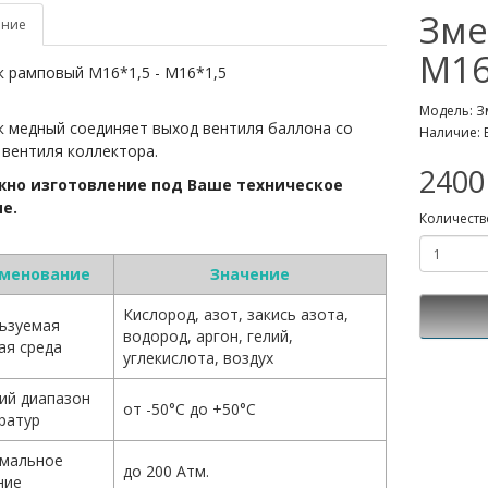
Зме
ание
М16
к рамповый М16*1,5 - М16*1,5
Модель: Зм
к медный соединяет выход вентиля баллона со
Наличие: 
вентиля коллектора.
2400
но изготовление под Ваше техническое
е.
Количеств
менование
Значение
Кислород, азот, закись азота,
ьзуемая
водород, аргон, гелий,
ая среда
углекислота, воздух
ий диапазон
от -50°С до +50°С
ратур
мальное
до 200 Атм.
ние