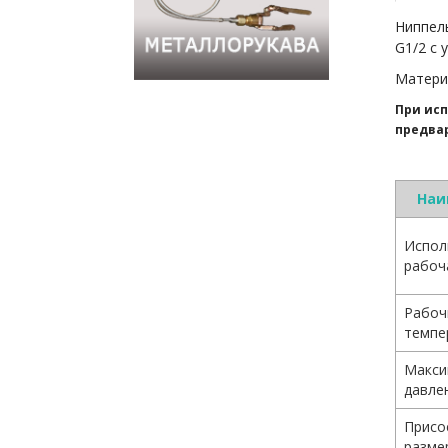
Ниппель
G1/2 с 
Материа
При исп
предвар
Наи
Испол
рабоч
Рабоч
темпе
Макси
давле
Присо
разме