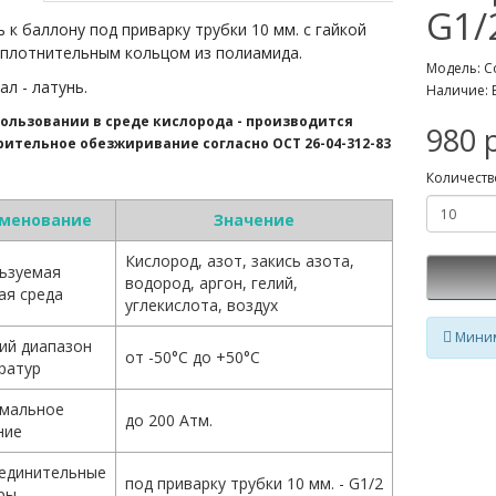
G1/
 к баллону под приварку трубки 10 мм.
с гайкой
уплотнительным кольцом из полиамида.
Модель: С
л - латунь.
Наличие: 
ользовании в среде кислорода - производится
980 
ительное обезжиривание согласно ОСТ 26-04-312-83
Количеств
менование
Значение
Кислород, азот, закись азота,
ьзуемая
водород, аргон, гелий,
ая среда
углекислота, воздух
Миним
ий диапазон
от -50°С до +50°С
ратур
мальное
до 200 Атм.
ние
единительные
под приварку трубки 10 мм. - G1/2
ры