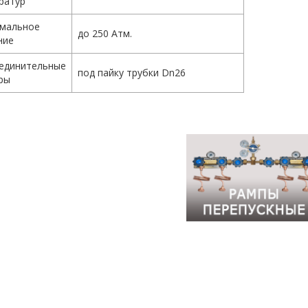
ратур
мальное
до 250 Атм.
ние
единительные
под пайку трубки Dn26
ры