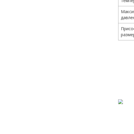
темпе
Макси
давле
Присо
разме