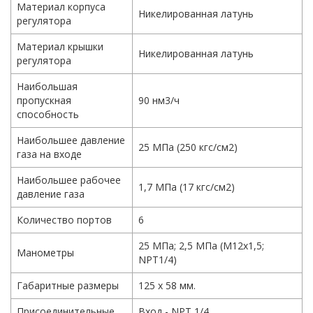
Материал корпуса
Никелированная латунь
регулятора
Материал крышки
Никелированная латунь
регулятора
Наибольшая
пропускная
90 нм3/ч
способность
Наибольшее давление
25 МПа (250 кгс/см2)
газа на входе
Наибольшее рабочее
1,7 МПа (17 кгс/см2)
давление газа
Количество портов
6
25 МПа; 2,5 МПа (М12х1,5;
Манометры
NPT1/4)
Габаритные размеры
125 х 58 мм.
Присоединительные
Вход - NPT 1/4,