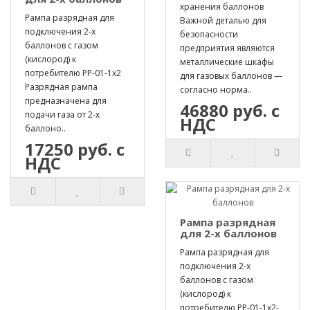
хранения баллонов
Рампа разрядная для
Важной деталью для
подключения 2-х
безопасности
баллонов с газом
предприятия являются
(кислород) к
металлические шкафы
потребителю РР-01-1х2
для газовых баллонов —
Разрядная рампа
согласно норма..
предназначена для
46880 руб. с
подачи газа от 2-х
НДС
баллоно..
17250 руб. с
НДС
Рампа разрядная
для 2-х баллонов
Рампа разрядная для
подключения 2-х
баллонов с газом
(кислород) к
потребителю РР-01-1х2-