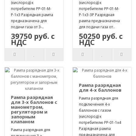
(кислород) к
(кислород) к
потребителю РР-01-М-
потребителю РР-01-М-
Р-1х3 Разрядная рампа
Р-1х3-ЗР Разрядная
предназначена для
рампа предназначена
подачи газа от 3-..
для подачи газа от..
39750 руб. с
50250 руб. с
НДС
НДС
Рампа разрядная
для 4-х баллонов
Рампа разрядная
Рампа разрядная для
для 3-х баллонов с
подключения 4-х
манометром,
баллонов с газом
регулятором и
запорным
(кислород) к
клапаном
потребителю РР-01-1х4
Разрядная рампа
Рампа разрядная для
предназначена для
подключения 3-х