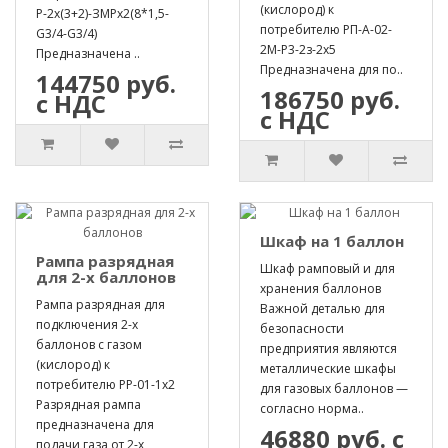
(кислород) к
Р-2х(3+2)-ЗМРх2(8*1,5-
потребителю РП-А-02-
G3/4-G3/4)
2М-Р3-2з-2х5
Предназначена ..
Предназначена для по..
144750 руб.
186750 руб.
с НДС
с НДС
Шкаф на 1 баллон
Рампа разрядная
Шкаф рамповый и для
для 2-х баллонов
хранения баллонов
Рампа разрядная для
Важной деталью для
подключения 2-х
безопасности
баллонов с газом
предприятия являются
(кислород) к
металлические шкафы
потребителю РР-01-1х2
для газовых баллонов —
Разрядная рампа
согласно норма..
предназначена для
46880 руб. с
подачи газа от 2-х