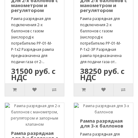
для 2-х баллонов с
для 2-х баллонов с
манометром и
манометром и
регулятором
регулятором
Рампа разрядная для
Рампа разрядная для
подключения 2-х
подключения 2-х
баллонов с газом
баллонов с газом
(кислород) к
(кислород) к
потребителю РР-01-М-
потребителю РР-01-М-
Р-1х2 Разрядная рампа
Р-1х2-ЗР Разрядная
предназначена для
рампа предназначена
подачи газа от 2-..
для подачи газа от..
31500 руб. с
38250 руб. с
НДС
НДС
Рампа разрядная
для 3-х баллонов
Рампа разрядная
Рампа разрядная для
для 2-х баллонов с