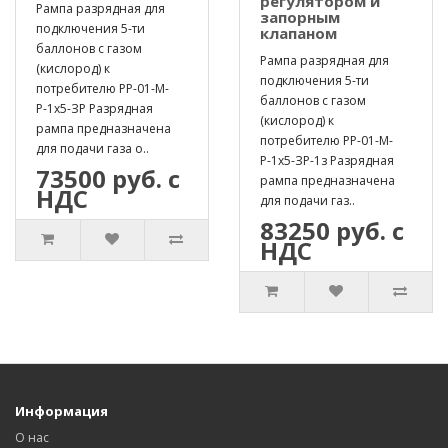
регулятором и
Рампа разрядная для
запорным
подключения 5-ти
клапаном
баллонов с газом
Рампа разрядная для
(кислород) к
подключения 5-ти
потребителю РР-01-М-
баллонов с газом
Р-1х5-ЗР Разрядная
(кислород) к
рампа предназначена
потребителю РР-01-М-
для подачи газа о..
Р-1х5-ЗР-1з Разрядная
73500 руб. с
рампа предназначена
НДС
для подачи газ..
83250 руб. с
НДС
Информация
О нас