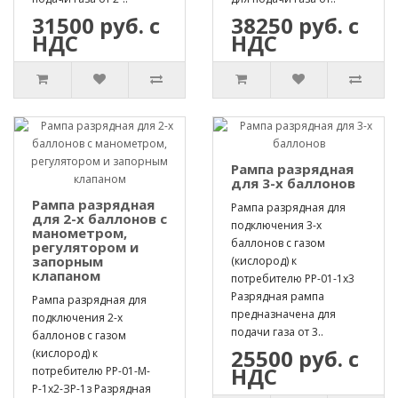
31500 руб. с
38250 руб. с
НДС
НДС
Рампа разрядная
для 3-х баллонов
Рампа разрядная
Рампа разрядная для
для 2-х баллонов с
подключения 3-х
манометром,
баллонов с газом
регулятором и
запорным
(кислород) к
клапаном
потребителю РР-01-1х3
Разрядная рампа
Рампа разрядная для
предназначена для
подключения 2-х
подачи газа от 3..
баллонов с газом
25500 руб. с
(кислород) к
НДС
потребителю РР-01-М-
Р-1х2-ЗР-1з Разрядная