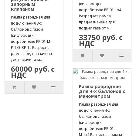
запорным
(кислород) к
клапаном
потребителю РР-01-1х4
Разрядная рампа
Рампа разрядная для
предназначена для
подключения 3-х
подачи газа от 4..
баллонов с газом
33750 руб. с
(кислород) к
НДС
потребителю РР-01-М-
Р-1х3-ЗР-1з Разрядная
рампа предназначена
для подачи газа..
60000 руб. с
НДС
Рампа разрядная
для 4-х баллонов с
манометром
Рампа разрядная для
подключения 4-х
баллонов с газом
(кислород) к
потребителю РР-01-
М-1х4 Разрядная рампа