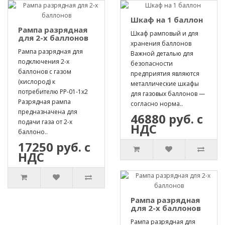
Шкаф на 1 баллон
Рампа разрядная
Шкаф рамповый и для
для 2-х баллонов
хранения баллонов
Рампа разрядная для
Важной деталью для
подключения 2-х
безопасности
баллонов с газом
предприятия являются
(кислород) к
металлические шкафы
потребителю РР-01-1х2
для газовых баллонов —
Разрядная рампа
согласно норма..
предназначена для
46880 руб. с
подачи газа от 2-х
НДС
баллоно..
17250 руб. с
НДС
Рампа разрядная
для 2-х баллонов
Рампа разрядная для