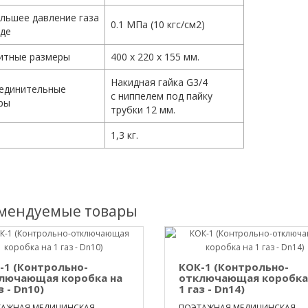
льшее давление газа
0.1 МПа (10 кгс/см2)
оде
итные размеры
400 х 220 х 155 мм.
Накидная гайка G3/4
единительные
с ниппелем под пайку
ры
трубки 12 мм.
1,3 кг.
мендуемые товары
-1 (Контрольно-
КОК-1 (Контрольно-
лючающая коробка на
отключающая коробка
з - Dn10)
1 газ - Dn14)
АЖНАЯ МЕДИЦИНСКАЯ
ПОЭТАЖНАЯ МЕДИЦИНСКАЯ