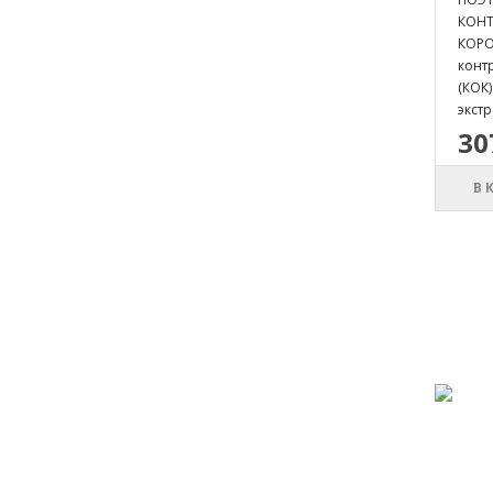
КОН
КОРО
конт
(КОК
экст
30
В 