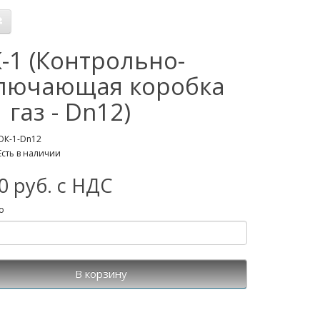
-1 (Контрольно-
лючающая коробка
 газ - Dn12)
ОК-1-Dn12
Есть в наличии
0 руб. с НДС
о
В корзину