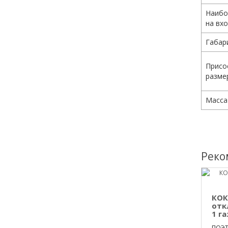
Наибо
на вх
Габар
Присо
разме
Масса
Реко
КОК
отк
1 га
ПОЭТ