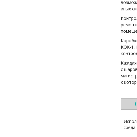
возмож
иных си
Контро
ремонт
помещен
Коробк
КОК-1, 
контрол
Каждая 
с шаров
магист
к котор
Испол
среда