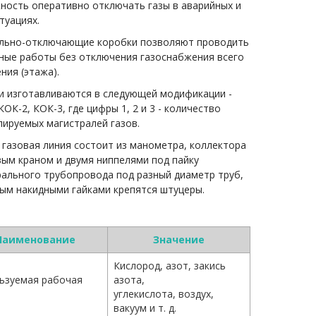
ность оперативно отключать газы в аварийных и
туациях.
льно-отключающие коробки позволяют проводить
ные работы без отключения газоснабжения всего
ия (этажа).
и изготавливаются в следующей модификации -
КОК-2, КОК-3, где цифры 1, 2 и 3 - количество
ируемых магистралей газов.
газовая линия состоит из манометра, коллектора
ым краном и двумя ниппелями под пайку
рального трубопровода под разный диаметр труб,
ым накидными гайками крепятся штуцеры.
Наименование
Значение
Кислород, азот, закись
ьзуемая рабочая
азота,
углекислота, воздух,
вакуум и т. д.