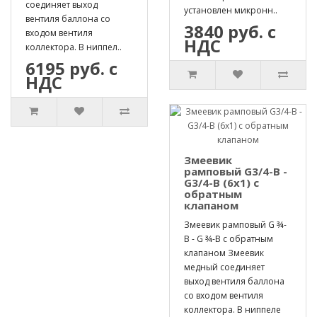
соединяет выход
установлен микронн..
вентиля баллона со
3840 руб. с
входом вентиля
НДС
коллектора. В ниппел..
6195 руб. с
НДС
Змеевик
рамповый G3/4-B -
G3/4-B (6х1) с
обратным
клапаном
Змеевик рамповый G ¾-
B - G ¾-B с обратным
клапаном Змеевик
медный соединяет
выход вентиля баллона
со входом вентиля
коллектора. В ниппеле