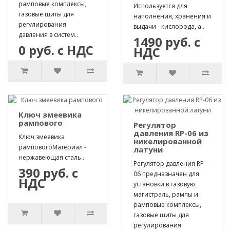
рамповые комплексы,
Используется для
газовые щиты для
наполнения, хранения и
регулирования
выдачи - кислорода, а..
давления в систем..
1490 руб. с
0 руб. с НДС
НДС
Ключ змеевика
рампового
Регулятор
давления RP-06 из
Ключ змеевика
никелированной
рамповогоМатериал -
латуни
нержавеющая сталь..
Регулятор давления RP-
390 руб. с
06 предназначен для
НДС
установки в газовую
магистраль, рампы и
рамповые комплексы,
газовые щиты для
регулирования