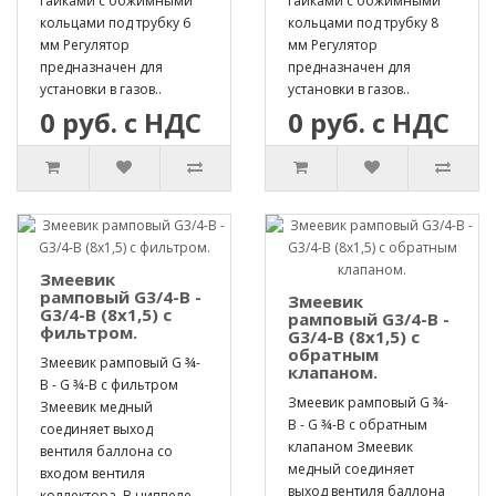
гайками с обжимными
гайками с обжимными
кольцами под трубку 6
кольцами под трубку 8
мм Регулятор
мм Регулятор
предназначен для
предназначен для
установки в газов..
установки в газов..
0 руб. с НДС
0 руб. с НДС
Змеевик
рамповый G3/4-B -
Змеевик
G3/4-B (8х1,5) с
рамповый G3/4-B -
фильтром.
G3/4-B (8х1,5) с
обратным
Змеевик рамповый G ¾-
клапаном.
B - G ¾-B с фильтром
Змеевик рамповый G ¾-
Змеевик медный
B - G ¾-B с обратным
соединяет выход
клапаном Змеевик
вентиля баллона со
медный соединяет
входом вентиля
выход вентиля баллона
коллектора. В ниппеле