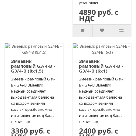
установлен..
4890 руб. с
НДС
Змеевик
Змеевик
рамповый G3/4-B -
рамповый G3/4-B -
G3/4-B (8х1,5)
G3/4-B (6х1)
Змеевик рамповый G ¾-
Змеевик рамповый G ¾-
B - G ¾-B Змеевик
B - G ¾-B Змеевик
медный соединяет
медный соединяет
выход вентиля баллона
выход вентиля баллона
со входом вентиля
со входом вентиля
коллектора.Возможно
коллектора.Возможно
изготовление под Ваше
изготовление под Ваше
техническо..
техническо..
3360 руб. с
2400 руб. с