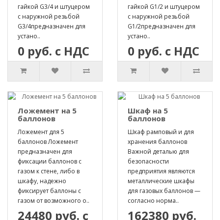
гайкой G3/4 и штуцером
гайкой G1/2 и штуцером
с наружной резьбой
с наружной резьбой
G3/4предназначен для
G1/2предназначен для
устано..
устано..
0 руб. с НДС
0 руб. с НДС
Ложемент на 5
Шкаф на 5
баллонов
баллонов
Ложемент для 5
Шкаф рамповый и для
баллонов Ложемент
хранения баллонов
предназначен для
Важной деталью для
фиксации баллонов с
безопасности
газом к стене, либо в
предприятия являются
шкафу, надежно
металлические шкафы
фиксирует баллоны с
для газовых баллонов —
газом от возможного о..
согласно норма..
24480 руб. с
162380 руб.