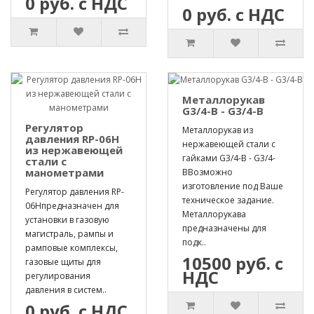
0 руб. с НДС
0 руб. с НДС
Металлорукав
G3/4-B - G3/4-B
Регулятор
Металлорукав из
давления RP-06H
нержавеющей стали с
из нержавеющей
гайками G3/4-B - G3/4-
стали с
манометрами
BВозможно
изготовление под Ваше
Регулятор давления RP-
техническое задание.
06Hпредназначен для
Металлорукава
установки в газовую
предназначены для
магистраль, рампы и
подк..
рамповые комплексы,
10500 руб. с
газовые щиты для
НДС
регулирования
давления в систем..
0 руб. с НДС