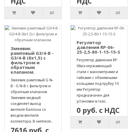
НДС
НДС
Регулятор
давления RP-06-
Змеевик
25-2,5-80-1-15-15-S
рамповый G3/4-B -
G3/4-B (8х1,5) с
Регулятор давления RP-
фильтром и
06из нержавеющей
обратным
клапаном.
стали с манометрами и
гайками с обжимными
Змеевик рамповый G ¾-
кольцами под трубку 10
B - G ¾-B с фильтром и
мм Регулятор
обратным клапаном
предназначен для
Змеевик медный
установки в газо..
соединяет выход
0 руб. с НДС
вентиля баллона со
входом вентиля
коллектора. В ниппеле..
7616 руб. с