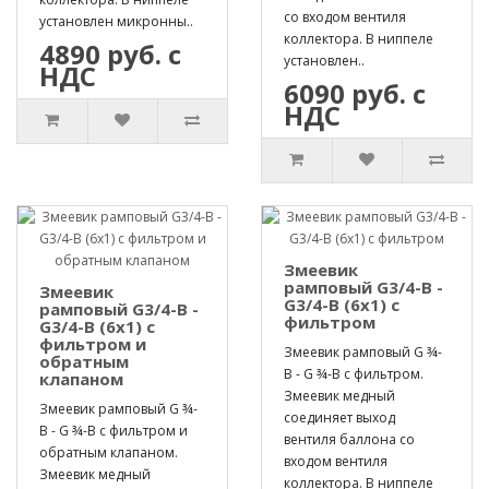
со входом вентиля
установлен микронны..
коллектора. В ниппеле
4890 руб. с
установлен..
НДС
6090 руб. с
НДС
Змеевик
рамповый G3/4-B -
Змеевик
G3/4-B (6х1) с
рамповый G3/4-B -
фильтром
G3/4-B (6х1) с
фильтром и
Змеевик рамповый G ¾-
обратным
B - G ¾-B с фильтром.
клапаном
Змеевик медный
Змеевик рамповый G ¾-
соединяет выход
B - G ¾-B с фильтром и
вентиля баллона со
обратным клапаном.
входом вентиля
Змеевик медный
коллектора. В ниппеле