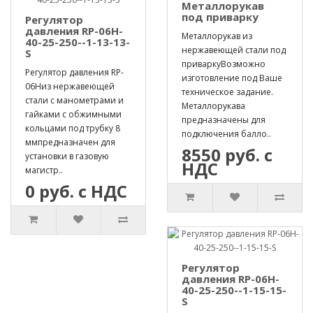
Металлорукав
под приварку
Регулятор
давления RP-06H-
Металлорукав из
40-25-250--1-13-13-
нержавеющей стали под
S
приваркуВозможно
Регулятор давления RP-
изготовление под Ваше
06Hиз нержавеющей
техническое задание.
стали с манометрами и
Металлорукава
гайками с обжимными
предназначены для
кольцами под трубку 8
подключения балло..
ммпредназначен для
8550 руб. с
установки в газовую
НДС
магистр..
0 руб. с НДС
Регулятор
давления RP-06H-
40-25-250--1-15-15-
S