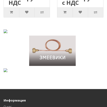
НДС
с НДС
Информация
О нас