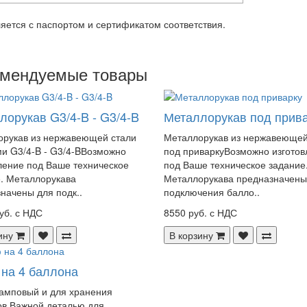
яется с паспортом и сертификатом соответствия.
омендуемые товары
лорукав G3/4-B - G3/4-B
Металлорукав под прив
рукав из нержавеющей стали
Металлорукав из нержавеющей
ми G3/4-B - G3/4-BВозможно
под приваркуВозможно изготов
ление под Ваше техническое
под Ваше техническое задание
. Металлорукава
Металлорукава предназначены
начены для подк..
подключения балло..
уб. с НДС
8550 руб. с НДС
ину
В корзину
на 4 баллона
амповый и для хранения
в Важной деталью для