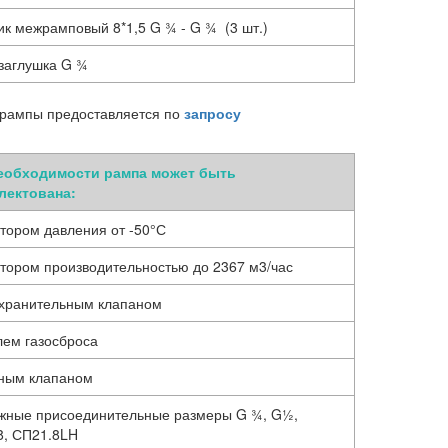
к межрамповый 8*1,5 G ¾ - G ¾ (3 шт.)
заглушка G ¾
 рампы предоставляется по
запросу
еобходимости рампа может быть
лектована:
тором давления от -50°С
тором производительностью до 2367 м3/час
хранительным клапаном
лем газосброса
ным клапаном
жные присоединительные размеры G ¾, G½,
8, СП21.8LH