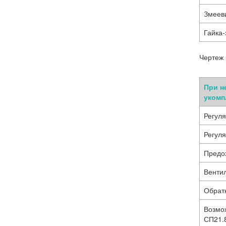
Змееви
Гайка-
Чертеж
При н
укомп
Регуля
Регуля
Предо
Венти
Обрат
Возмо
СП21.