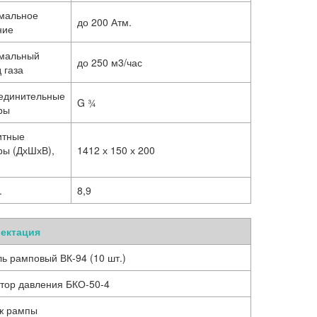
мальное
до 200 Атм.
ние
мальный
до 250 м3/час
 газа
единительные
G ¾
ры
итные
ры (ДхШхВ),
1412 х 150 х 200
.
8,9
ектация
ь рамповый ВК-94 (10 шт.)
тор давления БКО-50-4
ж рампы