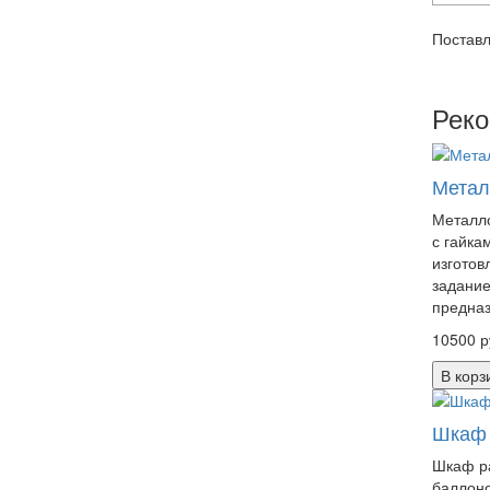
Поставл
Рек
Метал
Металло
с гайка
изготов
задание
предназ
10500 р
В корз
Шкаф 
Шкаф р
баллоно