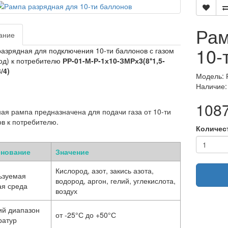
Рам
ание
10-
азрядная для подключения 10-ти баллонов с газом
од) к потребителю
РР-01-М-Р-1х10-ЗМРх3(8*1,5-
/4)
Модель: 
Наличие:
1087
ая рампа предназначена для подачи газа от 10-ти
в к потребителю.
Количес
нование
Значение
Кислород, азот, закись азота,
ьзуемая
водород, аргон, гелий, углекислота,
ая среда
воздух
ий диапазон
от -25°С до +50°С
ратур