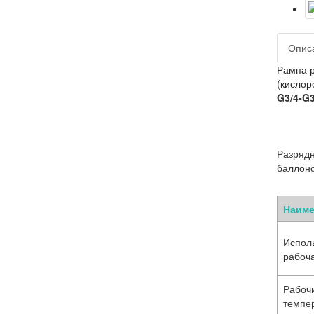
Опис
Рампа р
(кислор
G3/4-G3
Разрядн
баллоно
Наиме
Испол
рабоч
Рабоч
темпе