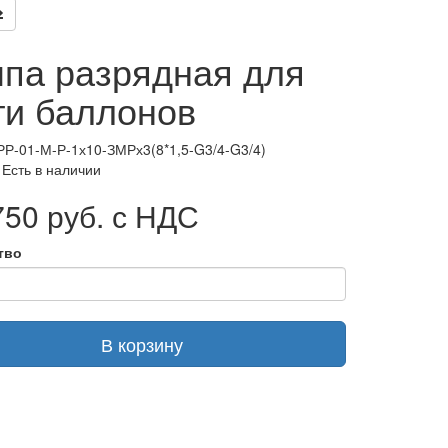
па разрядная для
ти баллонов
РР-01-М-Р-1х10-ЗМРх3(8*1,5-G3/4-G3/4)
 Есть в наличии
50 руб. с НДС
тво
В корзину