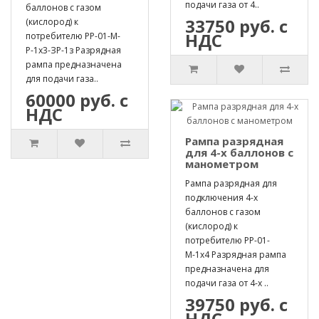
подачи газа от 4..
баллонов с газом
33750 руб. с
(кислород) к
НДС
потребителю РР-01-М-
Р-1х3-ЗР-1з Разрядная
рампа предназначена
для подачи газа..
60000 руб. с
НДС
Рампа разрядная
для 4-х баллонов с
манометром
Рампа разрядная для
подключения 4-х
баллонов с газом
(кислород) к
потребителю РР-01-
М-1х4 Разрядная рампа
предназначена для
подачи газа от 4-х ..
39750 руб. с
НДС