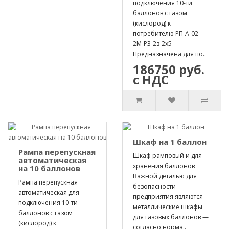
подключения 10-ти
баллонов с газом
(кислород) к
потребителю РП-А-02-
2М-Р3-2з-2х5
Предназначена для по..
186750 руб.
с НДС
Шкаф на 1 баллон
Рампа перепускная
Шкаф рамповый и для
автоматическая
хранения баллонов
на 10 баллонов
Важной деталью для
Рампа перепускная
безопасности
автоматическая для
предприятия являются
подключения 10-ти
металлические шкафы
баллонов с газом
для газовых баллонов —
(кислород) к
согласно норма..