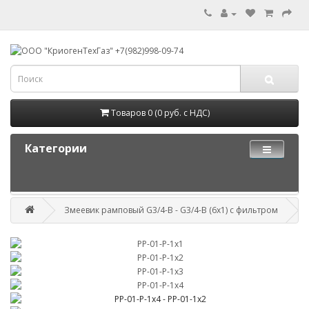
Товаров 0 (0 руб. с НДС)
Категории
Змеевик рамповый G3/4-B - G3/4-B (6х1) с фильтром