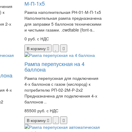
М-П-1х5
ючения
) к
Рампа наполнительная РН-01-М-П-1х5
Наполнительная рампа предназначена
ия 2-х
для заправки 5 баллонов техническими
и чистыми газами. .cwdtable {font-s..
0 руб. с НДС
В корзину
Рампа перепускная на 4
баллона
ллона
Рампа перепускная для подключения
4-х баллонов с газом (кислород) к
ия 4-х
потребителю РП-02-2М-Р-2х2
Предназначена для подключения 4-х
х2
баллонов ..
85500 руб. с НДС
В корзину