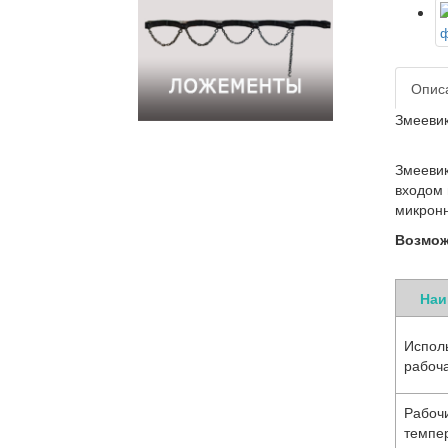
Опис
Змеевик
Змеевик
входом 
микрон
Возмож
Наи
Испол
рабоч
Рабоч
темпе