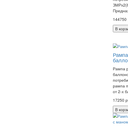
ЗМРх2(8
Предназ
144750 
В корз
Рампа
балло
Рампа р
баллоно
потреби
рампа п
от 2-х б
17250 р
В корз