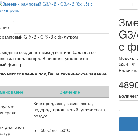
Зме
ание
G3/
 рамповый G ¾-B - G ¾-B с фильтром
с ф
 медный соединяет выход вентиля баллона со
Модель: 
вентиля коллектора. В ниппеле установлен
G3/4 - Ф
ный фильтр.
Наличие:
но изготовление под Ваше техническое задание.
4890
менование
Значение
Количес
Кислород, азот, закись азота,
ьзуемая
водород, аргон, гелий, углекислота,
ая среда
воздух
ий диапазон
от -50°С до +50°С
ратур