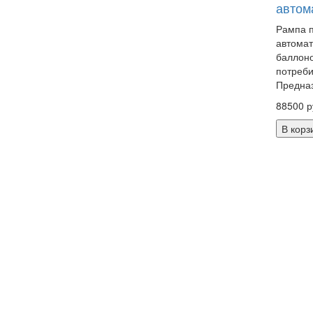
автом
Рампа 
автомат
баллоно
потреби
Предназ
88500 р
В корз