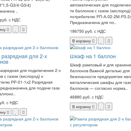
автоматическая для подключен
*1,5-G3/4-G3/4)
ти баллонов с газом (кислород)
начена ..
потребителю РП-А-02-2М-Р3-2
руб. с НДС
Предназначена для по..
ину
186750 руб. с НДС
В корзину
 разрядная для 2-х
Шкаф на 1 баллон
нов
Шкаф рамповый и для хранен
азрядная для подключения 2-х
баллонов Важной деталью для
в с газом (кислород) к
безопасности предприятия яв
телю РР-01-1х2 Разрядная
металлические шкафы для газ
редназначена для подачи газа
баллонов — согласно норма..
аллоно..
46880 руб. с НДС
уб. с НДС
В корзину
ину