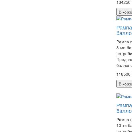
134250 
В корз
Рампа
балло
Рампа п
8-ми ба
потреби
Предназ
баллоно
118500 
В корз
Рампа
балло
Рампа п
10-ти б
потреби