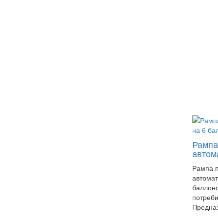
Рампа
автом
Рампа 
автомат
баллоно
потреби
Предназ