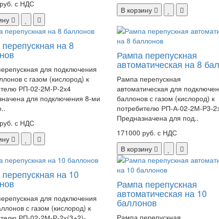
руб. с НДС
В корзину
ину
 перепускная на 8
нов
Рампа перепускная
автоматическая на 8 ба
ерепускная для подключения
ллонов с газом (кислород) к
Рампа перепускная
телю РП-02-2М-Р-2х4
автоматическая для подключен
начена для подключения 8-ми
баллонов с газом (кислород) к
..
потребителю РП-А-02-2М-Р3-2
Предназначена для под..
руб. с НДС
171000 руб. с НДС
ину
В корзину
 перепускная на 10
нов
Рампа перепускная
автоматическая на 10
ерепускная для подключения
баллонов
аллонов с газом (кислород) к
Рампа перепускная
телю РП-02-2М-Р-2х(3+2)-