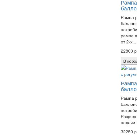
Рампа
балло
Рампа р
баллоно
потреби
рампа п
от 2-х ..
22800 р
В корз
Рампа
балло
Рампа р
баллоно
потреби
Разрядн
подачи г
32250 р