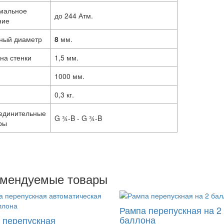
мальное
до 244 Атм.
ние
ный диаметр
8
мм.
на стенки
1,5 мм.
1000 мм.
0,3 кг.
единительные
G ¾-B - G ¾-B
ры
омендуемые товары
Рампа перепускная на 2
баллона
 перепускная