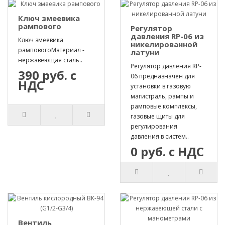
Ключ змеевика
рампового
Регулятор
давления RP-06 из
Ключ змеевика
никелированной
рамповогоМатериал -
латуни
нержавеющая сталь..
Регулятор давления RP-
390 руб. с
06 предназначен для
НДС
установки в газовую
магистраль, рампы и
рамповые комплексы,
газовые щиты для
регулирования
давления в систем..
0 руб. с НДС
Вентиль