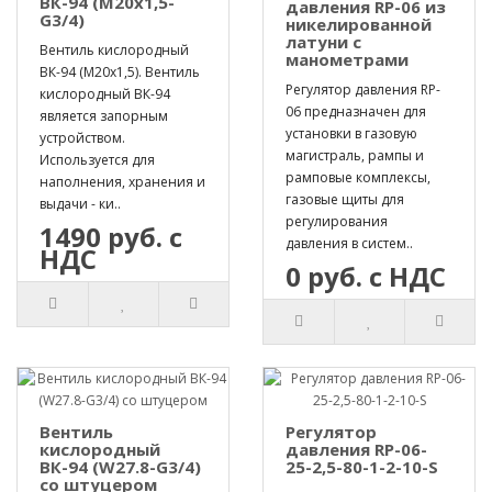
ВК-94 (М20х1,5-
давления RP-06 из
G3/4)
никелированной
латуни с
Вентиль кислородный
манометрами
ВК-94 (М20х1,5). Вентиль
Регулятор давления RP-
кислородный ВК-94
06 предназначен для
является запорным
установки в газовую
устройством.
магистраль, рампы и
Используется для
рамповые комплексы,
наполнения, хранения и
газовые щиты для
выдачи - ки..
регулирования
1490 руб. с
давления в систем..
НДС
0 руб. с НДС
Вентиль
Регулятор
кислородный
давления RP-06-
ВК-94 (W27.8-G3/4)
25-2,5-80-1-2-10-S
со штуцером