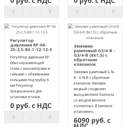
0 руб. с НДС
0 руб. с НДС
Регулятор
давления RP-06-
Змеевик
25-2,5-80-1-12-12-S
рамповый G3/4-B -
G3/4-B (8х1,5) с
Регулятор давления RP-
обратным
06из нержавеющей
клапаном.
стали с манометрами и
Змеевик рамповый G ¾-
гайками с обжимными
B - G ¾-B с обратным
кольцами под трубку 6
клапаном Змеевик
мм Регулятор
медный соединяет
предназначен для
выход вентиля баллона
установки в газов..
со входом вентиля
0 руб. с НДС
коллектора. В ниппеле
установлен..
6090 руб. с
НДС