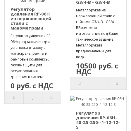
G3/4-B - G3/4-B
Регулятор
Металлорукав из
давления RP-06H
нержавеющей стали с
из нержавеющей
гайками G3/4-B - G3/4-
стали с
манометрами
BВозможно
изготовление под Ваше
Регулятор давления RP-
техническое задание.
06Hпредназначен для
Металлорукава
установки в газовую
предназначены для
магистраль, рампы и
подк..
рамповые комплексы,
10500 руб. с
газовые щиты для
НДС
регулирования
давления в систем..
0 руб. с НДС
Регулятор
давления RP-06H-
40-25-250--1-12-12-
S