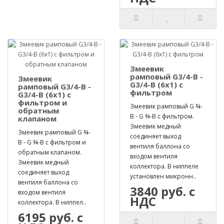
Змеевик
рамповый G3/4-B -
Змеевик
G3/4-B (6х1) с
рамповый G3/4-B -
фильтром
G3/4-B (6х1) с
фильтром и
Змеевик рамповый G ¾-
обратным
B - G ¾-B с фильтром.
клапаном
Змеевик медный
Змеевик рамповый G ¾-
соединяет выход
B - G ¾-B с фильтром и
вентиля баллона со
обратным клапаном.
входом вентиля
Змеевик медный
коллектора. В ниппеле
соединяет выход
установлен микронн..
вентиля баллона со
3840 руб. с
входом вентиля
НДС
коллектора. В ниппел..
6195 руб. с