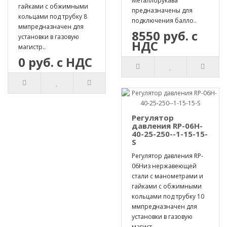
Металлорукава
гайками с обжимными
предназначены для
кольцами под трубку 8
подключения балло..
ммпредназначен для
8550 руб. с
установки в газовую
НДС
магистр..
0 руб. с НДС
Регулятор
давления RP-06H-
40-25-250--1-15-15-
S
Регулятор давления RP-
06Hиз нержавеющей
стали с манометрами и
гайками с обжимными
кольцами под трубку 10
ммпредназначен для
установки в газовую
магист..