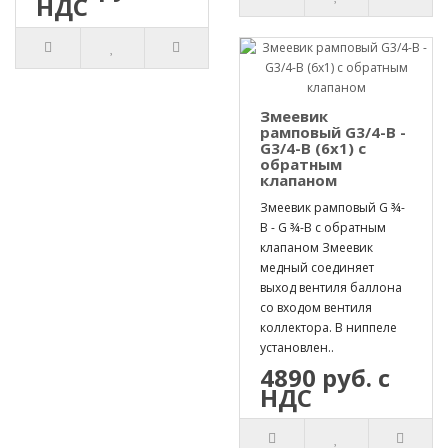
НДС
Змеевик
рамповый G3/4-B -
G3/4-B (6х1) с
обратным
клапаном
Змеевик рамповый G ¾-
B - G ¾-B с обратным
клапаном Змеевик
медный соединяет
выход вентиля баллона
со входом вентиля
коллектора. В ниппеле
установлен..
4890 руб. с
НДС