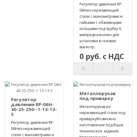
Регулятор давления RP-
06Hиз нержавеющей
стали с манометрами и
гайками с обжимными
кольцами под трубку 6
ммпредназначен для
установки в газовую
магистр..
0 руб. с НДС
Металлорукав
под приварку
Регулятор
давления RP-06H-
Металлорукав из
40-25-250--1-13-13-
нержавеющей стали под
S
приваркуВозможно
Регулятор давления RP-
изготовление под Ваше
06Hиз нержавеющей
техническое задание.
стали с манометрами и