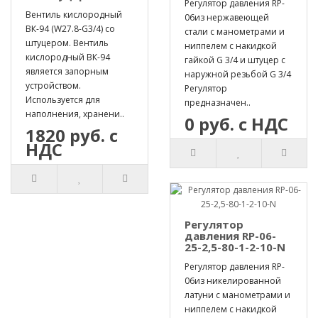
Регулятор давления RP-
Вентиль кислородный
06из нержавеющей
ВК-94 (W27.8-G3/4) со
стали с манометрами и
штуцером. Вентиль
ниппелем с накидкой
кислородный ВК-94
гайкой G 3/4 и штуцер с
является запорным
наружной резьбой G 3/4
устройством.
Регулятор
Используется для
предназначен..
наполнения, хранени..
0 руб. с НДС
1820 руб. с
НДС
Регулятор
давления RP-06-
25-2,5-80-1-2-10-N
Регулятор давления RP-
06из никелированной
латуни с манометрами и
ниппелем с накидкой