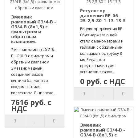
Регулятор
давления RP-06-
Змеевик
25-2,5-80-1-13-13-S
рамповый G3/4-B -
G3/4-B (8х1,5) с
Регулятор давления RP-
фильтром и
06из нержавеющей
обратным
клапаном.
стали с манометрами и
гайками с обжимными
Змеевик рамповый G ¾-
кольцами под трубку 8
B - G ¾-B с фильтром и
мм Регулятор
обратным клапаном
предназначен для
Змеевик медный
установки в газов..
соединяет выход
0 руб. с НДС
вентиля баллона со
входом вентиля
коллектора. В ниппеле..
7616 руб. с
НДС
Змеевик
рамповый G3/4-B -
G3/4-B (8х1,5) с