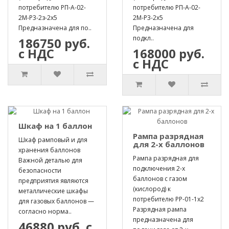
потребителю РП-А-02-
потребителю РП-А-02-
2М-Р3-2з-2х5
2М-Р3-2х5
Предназначена для по..
Предназначена для
подкл..
186750 руб.
с НДС
168000 руб.
с НДС
Шкаф на 1 баллон
Рампа разрядная
Шкаф рамповый и для
для 2-х баллонов
хранения баллонов
Рампа разрядная для
Важной деталью для
подключения 2-х
безопасности
баллонов с газом
предприятия являются
(кислород) к
металлические шкафы
потребителю РР-01-1х2
для газовых баллонов —
Разрядная рампа
согласно норма..
предназначена для
46880 руб. с