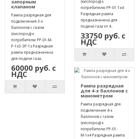
запорным
(кислород) к
клапаном
потребителю РР-01-1х4
Разрядная рампа
Рампа разрядная для
предназначена для
подключения 3-х
подачи газа от 4..
баллонов с газом
33750 руб. с
(кислород) к
НДС
потребителю РР-01-М-
Р-1х3-ЗР-1з Разрядная
рампа предназначена
для подачи газа..
60000 руб. с
НДС
Рампа разрядная
для 4-х баллонов с
манометром
Рампа разрядная для
подключения 4-х
баллонов с газом
(кислород) к
потребителю РР-01-
М-1х4 Разрядная рампа