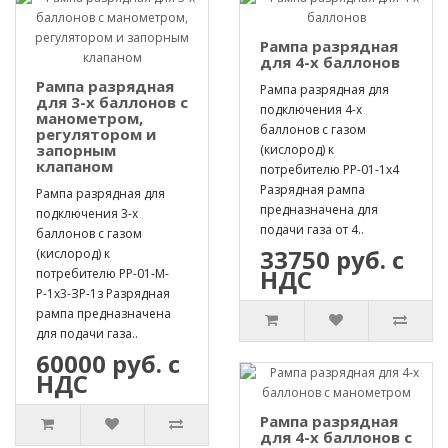
Рампа разрядная
для 4-х баллонов
Рампа разрядная
Рампа разрядная для
для 3-х баллонов с
подключения 4-х
манометром,
баллонов с газом
регулятором и
запорным
(кислород) к
клапаном
потребителю РР-01-1х4
Разрядная рампа
Рампа разрядная для
предназначена для
подключения 3-х
подачи газа от 4..
баллонов с газом
33750 руб. с
(кислород) к
НДС
потребителю РР-01-М-
Р-1х3-ЗР-1з Разрядная
рампа предназначена
для подачи газа..
60000 руб. с
НДС
Рампа разрядная
для 4-х баллонов с