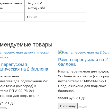
единительные
Вход - 6M,
ры
Выход - 6M
1,36 кг.
омендуемые товары
Рампа перепускная на 2
баллона
 перепускная
атическая на 2 баллона
Рампа перепускная для подкл
перепускная
2-х баллонов с газом (кислород
ическая для подключения 2-х
потребителю РП-02-2М-Р-2х1
в с газом (кислород) к
Предназначена для подключен
телю РП-А-02-Р3-2х1
баллонов ..
начена для подключени..
55500 руб. с НДС
уб. с НДС
В корзину