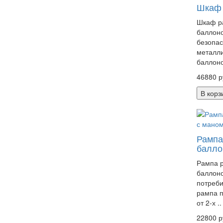
Шкаф 
Шкаф р
баллоно
безопас
металли
баллоно
46880 р
В корз
Рампа
балло
Рампа р
баллоно
потреби
рампа п
от 2-х ..
22800 р