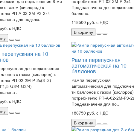
ическая для подключения 8-ми
потребителю РП-02-2М-Р-2х4
в с газом (кислород) к
Предназначена для подключен
телю РП-А-02-2М-Р3-2х4
баллоно..
начена для подклю..
118500 руб. с НДС
руб. с НДС
В корзину
ину
 перепускная на 10
нов
Рампа перепускная
автоматическая на 10
ерепускная для подключения
баллонов
аллонов с газом (кислород) к
Рампа перепускная
телю РП-02-2М-Р-2х(3+2)-
автоматическая для подключен
*1,5-G3/4-G3/4)
ти баллонов с газом (кислород)
начена ..
потребителю РП-А-02-2М-Р3-2
руб. с НДС
Предназначена для по..
ину
186750 руб. с НДС
В корзину