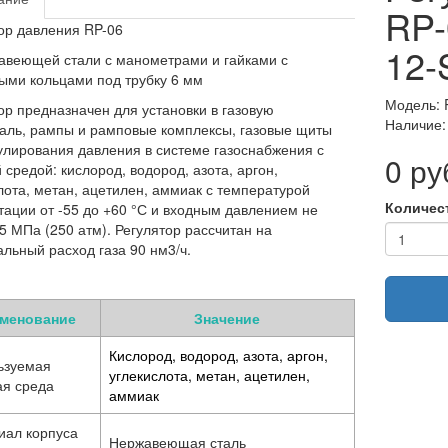
RP-
ор давления RP-06
12-
авеющей стали с манометрами и гайками с
ми кольцами под трубку 6 мм
Модель: 
ор предназначен для установки в газовую
Наличие:
аль, рампы и рамповые комплексы, газовые щиты
улирования давления в системе газоснабжения с
0 ру
 средой: кислород, водород, азота, аргон,
лота, метан, ацетилен, аммиак с температурой
Количес
тации от -55 до +60 °С и входным давлением не
5 МПа (250 атм). Регулятор рассчитан на
льный расход газа 90 нм3/ч.
менование
Значение
Кислород, водород, азота, аргон,
ьзуемая
углекислота, метан,
ацетилен,
ая среда
аммиак
иал корпуса
Нержавеющая сталь