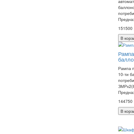
автомат
баллоно
потреби
Предназ
151500 
В корз
Рампа
балло
Рампа п
10-ти б
потреби
ЗМРх2(8
Предназ
144750 
В корз