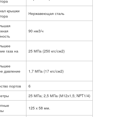
тора
иал крышки
Нержавеющая сталь
тора
льшая
скная
90 нм3/ч
бность
льшее
ие газа на
25 МПа (250 кгс/см2)
льшее
ее давление
1,7 МПа (17 кгс/см2)
ство портов
6
етры
25 МПа; 2,5 МПа (М12х1,5; NPT1/4)
итные
125 х 58 мм.
ры