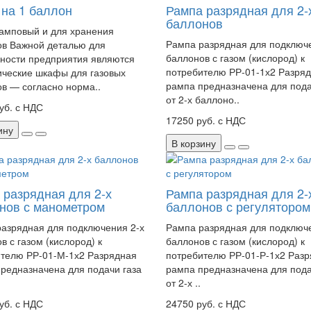
на 1 баллон
Рампа разрядная для 2-
баллонов
амповый и для хранения
Рампа разрядная для подключе
в Важной деталью для
баллонов с газом (кислород) к
ности предприятия являются
потребителю РР-01-1х2 Разря
ческие шкафы для газовых
рампа предназначена для пода
в — согласно норма..
от 2-х баллоно..
уб. с НДС
17250 руб. с НДС
ину
В корзину
 разрядная для 2-х
Рампа разрядная для 2-
нов с манометром
баллонов с регулятором
азрядная для подключения 2-х
Рампа разрядная для подключе
в с газом (кислород) к
баллонов с газом (кислород) к
телю РР-01-М-1х2 Разрядная
потребителю РР-01-Р-1х2 Раз
редназначена для подачи газа
рампа предназначена для пода
от 2-х ..
уб. с НДС
24750 руб. с НДС