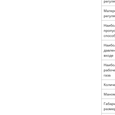
регуля
Матер
регуля
Наибо
пропу
спосо
Наибо
давлен
входе
Наибо
рабоч
газа
Количе
Маном
Габар
разме