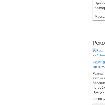
Присо
разме
Масса
Рек
Рампа
автом
Рампа 
автомат
баллоно
потреби
Предназ
88500 р