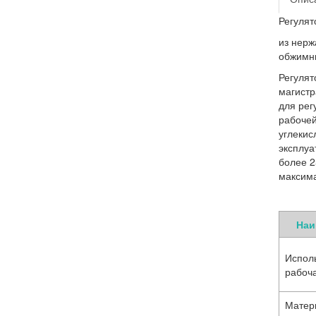
Регулят
из нерж
обжимны
Регулят
магистр
для рег
рабочей
углекис
эксплуа
более 2
максима
Наи
Испол
рабоч
Матер