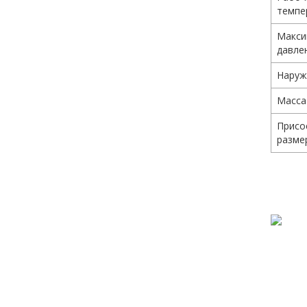
темпе
Макси
давле
Наруж
Масса
Присо
разме