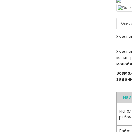
Опис
Змееви
Змееви
магист
монобл
Возмож
задани
Наи
Испол
рабоч
Рабоч