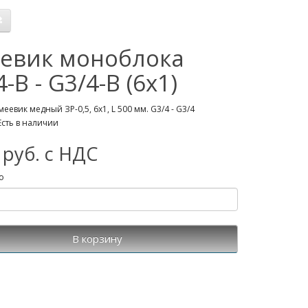
евик моноблока
-B - G3/4-B (6х1)
еевик медный ЗР-0,5, 6х1, L 500 мм. G3/4 - G3/4
Есть в наличии
 руб. с НДС
о
В корзину