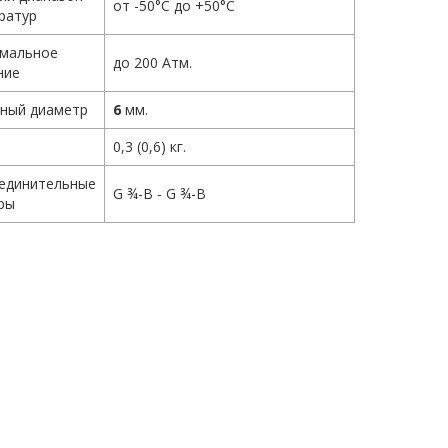
от -50°С до +50°С
ратур
мальное
до 200 Атм.
ние
ный диаметр
6
мм.
0,3 (0,6) кг.
единительные
G ¾-B - G ¾-B
ры