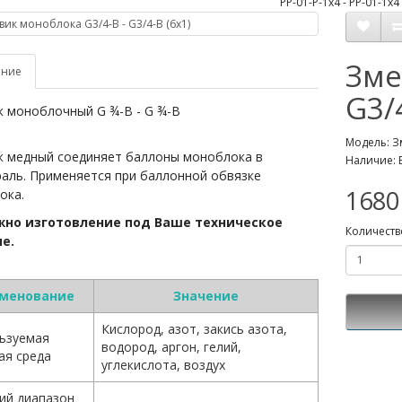
Зме
ание
G3/4
к моноблочный G ¾-B - G ¾-B
Модель: Зм
к медный соединяет баллоны моноблока в
Наличие: 
раль. Применяется при баллонной обвязке
1680
ока.
но изготовление под Ваше техническое
Количеств
е.
менование
Значение
Кислород, азот, закись азота,
ьзуемая
водород, аргон, гелий,
ая среда
углекислота, воздух
ий диапазон