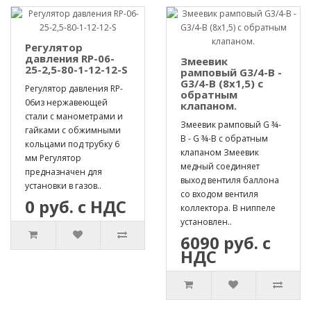
Регулятор
давления RP-06-
Змеевик
25-2,5-80-1-12-12-S
рамповый G3/4-B -
G3/4-B (8х1,5) с
Регулятор давления RP-
обратным
06из нержавеющей
клапаном.
стали с манометрами и
Змеевик рамповый G ¾-
гайками с обжимными
B - G ¾-B с обратным
кольцами под трубку 6
клапаном Змеевик
мм Регулятор
медный соединяет
предназначен для
выход вентиля баллона
установки в газов..
со входом вентиля
0 руб. с НДС
коллектора. В ниппеле
установлен..
6090 руб. с
НДС