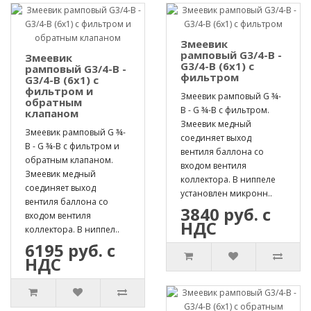
Змеевик
рамповый G3/4-B -
Змеевик
G3/4-B (6х1) с
рамповый G3/4-B -
фильтром
G3/4-B (6х1) с
фильтром и
Змеевик рамповый G ¾-
обратным
B - G ¾-B с фильтром.
клапаном
Змеевик медный
Змеевик рамповый G ¾-
соединяет выход
B - G ¾-B с фильтром и
вентиля баллона со
обратным клапаном.
входом вентиля
Змеевик медный
коллектора. В ниппеле
соединяет выход
установлен микронн..
вентиля баллона со
3840 руб. с
входом вентиля
НДС
коллектора. В ниппел..
6195 руб. с
НДС