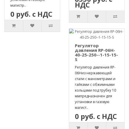
НДС
магистр..
0 руб. с НДС
Регулятор
давления RP-06H-
40-25-250--1-15-15-
S
Регулятор давления RP-
06Hиз нержавеющей
стали с манометрами и
гайками с обжимными
кольцами под трубку 10
ммпредназначен для
установки в газовую
магист..
0 руб. с НДС