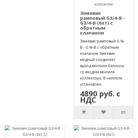
Змеевик
рамповый G3/4-B -
G3/4-B (6х1) с
обратным
клапаном
Змеевик рамповый G ¾-
B - G ¾-B с обратным
клапаном Змеевик
медный соединяет
выход вентиля баллона
со входом вентиля
коллектора. В ниппеле
установлен..
4890 руб. с
НДС