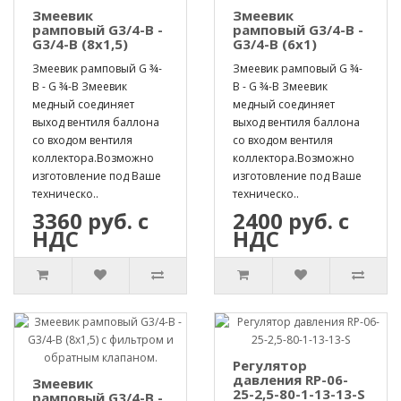
Змеевик
Змеевик
рамповый G3/4-B -
рамповый G3/4-B -
G3/4-B (8х1,5)
G3/4-B (6х1)
Змеевик рамповый G ¾-
Змеевик рамповый G ¾-
B - G ¾-B Змеевик
B - G ¾-B Змеевик
медный соединяет
медный соединяет
выход вентиля баллона
выход вентиля баллона
со входом вентиля
со входом вентиля
коллектора.Возможно
коллектора.Возможно
изготовление под Ваше
изготовление под Ваше
техническо..
техническо..
3360 руб. с
2400 руб. с
НДС
НДС
Регулятор
давления RP-06-
Змеевик
25-2,5-80-1-13-13-S
рамповый G3/4-B -