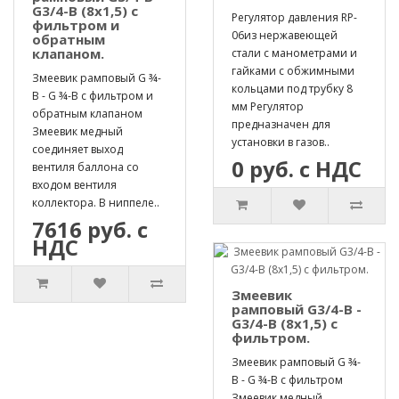
G3/4-B (8х1,5) с
Регулятор давления RP-
фильтром и
06из нержавеющей
обратным
клапаном.
стали с манометрами и
гайками с обжимными
Змеевик рамповый G ¾-
кольцами под трубку 8
B - G ¾-B с фильтром и
мм Регулятор
обратным клапаном
предназначен для
Змеевик медный
установки в газов..
соединяет выход
0 руб. с НДС
вентиля баллона со
входом вентиля
коллектора. В ниппеле..
7616 руб. с
НДС
Змеевик
рамповый G3/4-B -
G3/4-B (8х1,5) с
фильтром.
Змеевик рамповый G ¾-
B - G ¾-B с фильтром
Змеевик медный