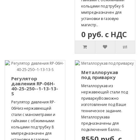
кольцами под трубку 6
ммпредназначен для
установки в газовую
магистр..
0 руб. с НДС
Металлорукав
под приварку
Регулятор
давления RP-06H-
Металлорукав из
40-25-250--1-13-13-
нержавеющей стали под
S
приваркуВозможно
Регулятор давления RP-
изготовление под Ваше
06Hиз нержавеющей
техническое задание.
стали с манометрами и
Металлорукава
гайками с обжимными
предназначены для
кольцами под трубку 8
подключения балло..
ммпредназначен для
8550 руб. с
установки в газовую