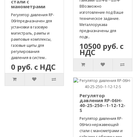
гайками G3/4-B - G3/4-
стали с
манометрами
BВозможно
изготовление под Ваше
Регулятор давления RP-
техническое задание.
06Hпредназначен для
Металлорукава
установки в газовую
предназначены для
магистраль, рампы и
подк..
рамповые комплексы,
10500 руб. с
газовые щиты для
НДС
регулирования
давления в систем..
0 руб. с НДС
Регулятор
давления RP-06H-
40-25-250--1-12-12-
S
Регулятор давления RP-
06Hиз нержавеющей
стали с манометрами и
гайками с обжимными