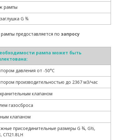
ж рампы
-заглушка G ¾
 рампы предоставляется по
запросу
необходимости рампа может быть
лектована:
ятором давления от -50°С
ятором производительностью до 2367 м3/час
хранительным клапаном
лем газосброса
ным клапаном
жные присоединительные размеры G ¾, G½,
, СП21.8LH