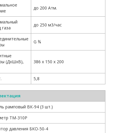
мальное
до 200 Атм.
ние
мальный
до 250 м3/час
 газа
единительные
G ¾
ры
итные
ры (ДхШхВ),
386 х 150 х 200
.
5,8
лектация
ь рамповый ВК-94 (3 шт.)
етр ТМ-310Р
ятор давления БКО-50-4