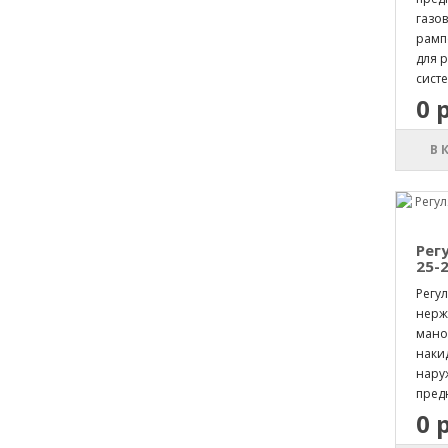
газо
рамп
для 
систе
0 
В 
Рег
25-2
Регул
нерж
мано
накид
нару
пред
0 