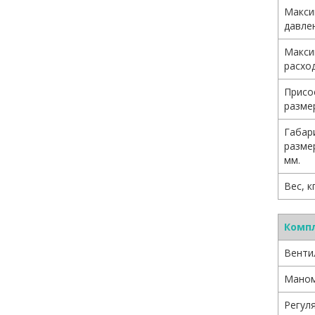
Макси
давле
Макси
расход
Присо
разме
Габар
разме
мм.
Вес, кг
Комп
Вентил
Маном
Регул