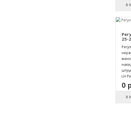
В 
Рег
25-2
Регул
нерж
мано
накид
штуц
LH Ре
0 
В 