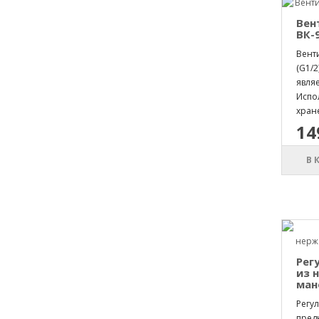
Вен
ВК-9
Вент
(G1/2
явля
Испо
хране
14
В 
Рег
из 
ман
Регул
пред