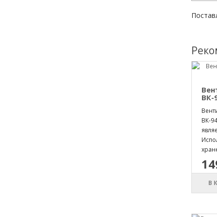
Постав
Реко
Вен
ВК-
Вент
ВК-9
явля
Испо
хране
14
В 