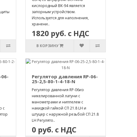
кислородный ВК-94 является
 щиты
запорным устройством.
Используется для наполнения,
хранени..
1820 руб. с НДС
В КОРЗИНУ
-06-
Регулятор давления RP-06-
25-2,5-80-1-4-18-N
Регулятор давления RP-06из
никелированной латуни с
манометрами и ниппелем с
р с
накидкой гайкой СП 21.8 LH и
ятор
штуцер с наружной резьбой СП 21.8
LH Регулято..
0 руб. с НДС