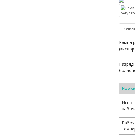
Опис
Рампа р
(кислор
Разрядн
баллон
Наим
Испол
рабоч
Рабоч
темпе