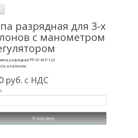
па разрядная для 3-х
лонов с манометром
егулятором
ампа разрядная РР-01-М-Р-1х3
Есть в наличии
0 руб. с НДС
о
В корзину