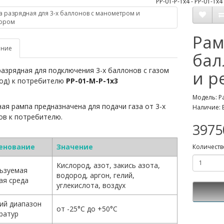
Рам
ание
бал
азрядная для подключения 3-х баллонов с газом
и р
од) к потребителю
РР-01-М-Р-1х3
Модель: Р
ая рампа предназначена для подачи газа от 3-х
Наличие: 
ов к потребителю.
3975
енование
Значение
Количеств
Кислород, азот, закись азота,
ьзуемая
водород, аргон, гелий,
ая среда
углекислота, воздух
ий диапазон
от -25°С до +50°С
ратур