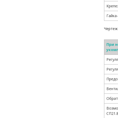
Крепе
Гайка
Чертеж
При 
укомп
Регул
Регул
Предо
Венти
Обрат
Возмо
СП21.8