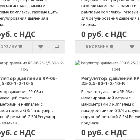
вую магистраль, рампы и
газовую магистраль, рампы и
овые комплексы, газовые щиты
рамповые комплексы, газовые
регулирования давления в
для регулирования давления в
м..
систем..
руб. с НДС
0 руб. с НДС
КОРЗИНУ
В КОРЗИНУ
улятор давления RP-06-
Регулятор давления RP
,5-80-1-2-10-S
25-2,5-80-1-2-10-N
ятор давления RP-06из
Регулятор давления RP-06из
авеющей стали с
никелированной латуни с
метрами и ниппелем с
манометрами и ниппелем с
кой гайкой G 3/4 и штуцер с
накидкой гайкой G 3/4 и штуце
жной резьбой G 3/4 Регулятор
наружной резьбой G 3/4 Регул
назначен..
предназн..
руб. с НДС
0 руб. с НДС