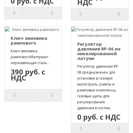
0 руб. с НДС
НДС
Ключ змеевика
рампового
Регулятор
давления RP-06 из
Ключ змеевика
никелированной
рамповогоМатериал -
латуни
нержавеющая сталь..
Регулятор давления RP-
390 руб. с
06 предназначен для
НДС
установки в газовую
магистраль, рампы и
рамповые комплексы,
газовые щиты для
регулирования
давления в систем..
0 руб. с НДС