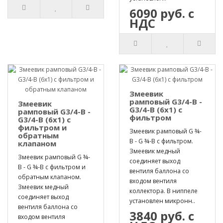
6090 руб. с
НДС
Змеевик
рамповый G3/4-B -
Змеевик
G3/4-B (6х1) с
рамповый G3/4-B -
фильтром
G3/4-B (6х1) с
фильтром и
Змеевик рамповый G ¾-
обратным
B - G ¾-B с фильтром.
клапаном
Змеевик медный
Змеевик рамповый G ¾-
соединяет выход
B - G ¾-B с фильтром и
вентиля баллона со
обратным клапаном.
входом вентиля
Змеевик медный
коллектора. В ниппеле
соединяет выход
установлен микронн..
вентиля баллона со
3840 руб. с
входом вентиля