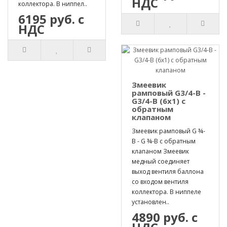
НДС
коллектора. В ниппел..
6195 руб. с
НДС
Змеевик
рамповый G3/4-B -
G3/4-B (6х1) с
обратным
клапаном
Змеевик рамповый G ¾-
B - G ¾-B с обратным
клапаном Змеевик
медный соединяет
выход вентиля баллона
со входом вентиля
коллектора. В ниппеле
установлен..
4890 руб. с