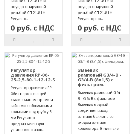
гайкой СП 21.8 LH и
гайкой СП 21.8 LH и
штуцер с наружной
штуцер с наружной
резьбой СП 21.8 LH
резьбой СП 21.8 LH
Регулято..
Регулятор пр..
0 руб. с НДС
0 руб. с НДС
Регулятор
Змеевик
давления RP-06-
рамповый G3/4-B -
25-2,5-80-1-12-12-S
G3/4-B (8х1,5) с
фильтром.
Регулятор давления RP-
Змеевик рамповый G ¾-
06из нержавеющей
B - G ¾-B с фильтром
стали с манометрами и
Змеевик медный
гайками с обжимными
соединяет выход
кольцами под трубку 6
вентиля баллона со
мм Регулятор
входом вентиля
предназначен для
коллектора. В ниппеле
установки в газов..