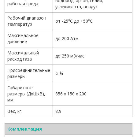
водород, аргон, гелий,
рабочая среда
углекислота, воздух
Рабочий диапазон
от -25°С до +50°С
температур
Максимальное
до 200 Атм.
давление
Максимальный
до 250 м3/час
расход газа
Присоединительные
G ¾
размеры
Габаритные
размеры (ДхШхВ),
856 х 150 х 200
мм.
Вес, кг.
8,9
Комплектация