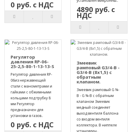
установлен микронны..
0 руб. с НДС
4890 руб. с
НДС
Регулятор
давления RP-06-
Змеевик
25-2,5-80-1-13-13-S
рамповый G3/4-B -
G3/4-B (8х1,5) с
Регулятор давления RP-
обратным
06из нержавеющей
клапаном.
стали с манометрами и
Змеевик рамповый G ¾-
гайками с обжимными
B - G ¾-B с обратным
кольцами под трубку 8
клапаном Змеевик
мм Регулятор
медный соединяет
предназначен для
выход вентиля баллона
установки в газов..
со входом вентиля
0 руб. с НДС
коллектора. В ниппеле
установлен..