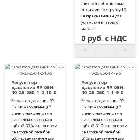
гайками с обжимными
кольцами под трубку 10
ммпредназначен для
установки в газовую
магист..
0 руб. с НДС
Регулятор
Регулятор
давления RP-06H-
давления RP-06H-
40-25-250-1-2-10-S
40-25-250-1-1-9-S
Регулятор давления RP-
Регулятор давления RP-
06Hиз нержавеющей
06Hиз нержавеющей
стали с манометрами,
стали с манометрами,
ниппелем с накидкой
ниппелем с накидкой
гайкой G3/4 и штуцером
гайкой G1/2 и штуцером
с наружной резьбой
с наружной резьбой
G3/4предназначен для
G1/2предназначен для