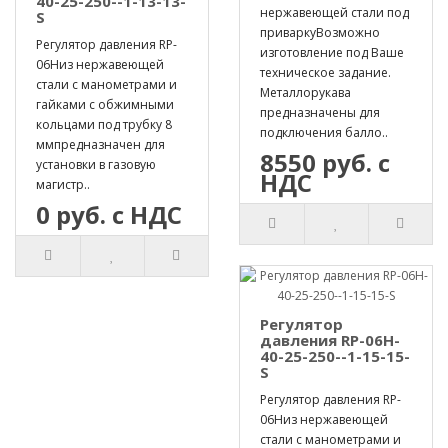
40-25-250--1-13-13-
нержавеющей стали под
S
приваркуВозможно
Регулятор давления RP-
изготовление под Ваше
06Hиз нержавеющей
техническое задание.
стали с манометрами и
Металлорукава
гайками с обжимными
предназначены для
кольцами под трубку 8
подключения балло..
ммпредназначен для
8550 руб. с
установки в газовую
НДС
магистр..
0 руб. с НДС
Регулятор
давления RP-06H-
40-25-250--1-15-15-
S
Регулятор давления RP-
06Hиз нержавеющей
стали с манометрами и