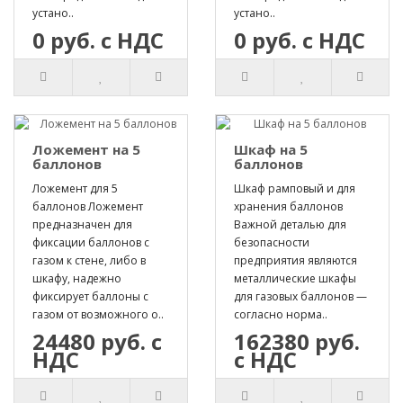
устано..
устано..
0 руб. с НДС
0 руб. с НДС
Ложемент на 5
Шкаф на 5
баллонов
баллонов
Ложемент для 5
Шкаф рамповый и для
баллонов Ложемент
хранения баллонов
предназначен для
Важной деталью для
фиксации баллонов с
безопасности
газом к стене, либо в
предприятия являются
шкафу, надежно
металлические шкафы
фиксирует баллоны с
для газовых баллонов —
газом от возможного о..
согласно норма..
24480 руб. с
162380 руб.
НДС
с НДС