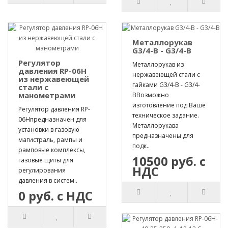
Металлорукав
G3/4-B - G3/4-B
Регулятор
Металлорукав из
давления RP-06H
нержавеющей стали с
из нержавеющей
гайками G3/4-B - G3/4-
стали с
манометрами
BВозможно
изготовление под Ваше
Регулятор давления RP-
техническое задание.
06Hпредназначен для
Металлорукава
установки в газовую
предназначены для
магистраль, рампы и
подк..
рамповые комплексы,
10500 руб. с
газовые щиты для
НДС
регулирования
давления в систем..
0 руб. с НДС