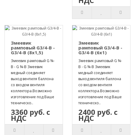
НДС
Змеевик
Змеевик
рамповый G3/4-B -
рамповый G3/4-B -
G3/4-B (8х1,5)
G3/4-B (6х1)
Змеевик рамповый G ¾-
Змеевик рамповый G ¾-
B - G ¾-B Змеевик
B - G ¾-B Змеевик
медный соединяет
медный соединяет
выход вентиля баллона
выход вентиля баллона
со входом вентиля
со входом вентиля
коллектора.Возможно
коллектора.Возможно
изготовление под Ваше
изготовление под Ваше
техническо..
техническо..
3360 руб. с
2400 руб. с
НДС
НДС