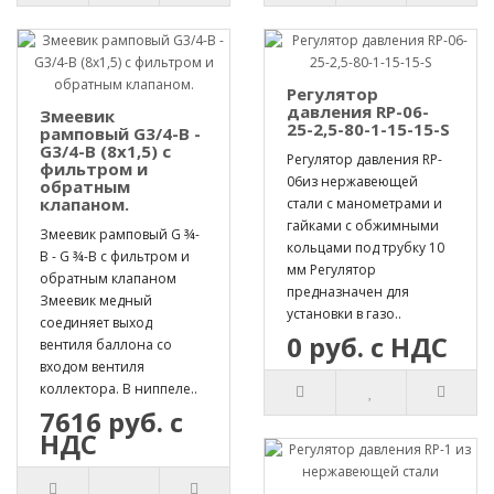
Регулятор
давления RP-06-
Змеевик
25-2,5-80-1-15-15-S
рамповый G3/4-B -
G3/4-B (8х1,5) с
Регулятор давления RP-
фильтром и
06из нержавеющей
обратным
клапаном.
стали с манометрами и
гайками с обжимными
Змеевик рамповый G ¾-
кольцами под трубку 10
B - G ¾-B с фильтром и
мм Регулятор
обратным клапаном
предназначен для
Змеевик медный
установки в газо..
соединяет выход
0 руб. с НДС
вентиля баллона со
входом вентиля
коллектора. В ниппеле..
7616 руб. с
НДС