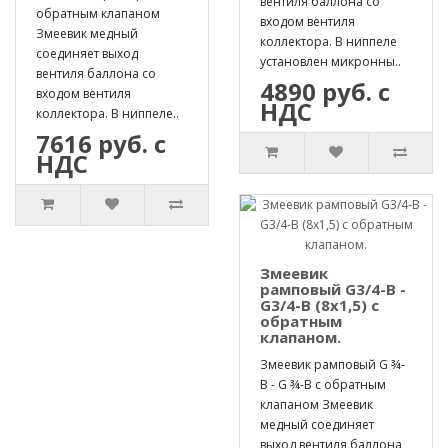
вентиля баллона со
обратным клапаном
входом вентиля
Змеевик медный
коллектора. В ниппеле
соединяет выход
установлен микронны..
вентиля баллона со
4890 руб. с
входом вентиля
НДС
коллектора. В ниппеле..
7616 руб. с
НДС
Змеевик
рамповый G3/4-B -
G3/4-B (8х1,5) с
обратным
клапаном.
Змеевик рамповый G ¾-
B - G ¾-B с обратным
клапаном Змеевик
медный соединяет
выход вентиля баллона