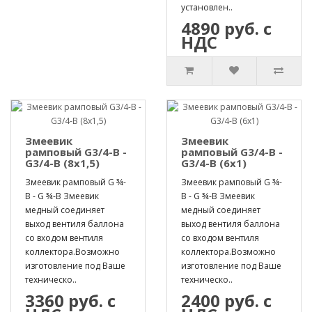
установлен..
4890 руб. с
НДС
Змеевик
Змеевик
рамповый G3/4-B -
рамповый G3/4-B -
G3/4-B (8х1,5)
G3/4-B (6х1)
Змеевик рамповый G ¾-
Змеевик рамповый G ¾-
B - G ¾-B Змеевик
B - G ¾-B Змеевик
медный соединяет
медный соединяет
выход вентиля баллона
выход вентиля баллона
со входом вентиля
со входом вентиля
коллектора.Возможно
коллектора.Возможно
изготовление под Ваше
изготовление под Ваше
техническо..
техническо..
3360 руб. с
2400 руб. с