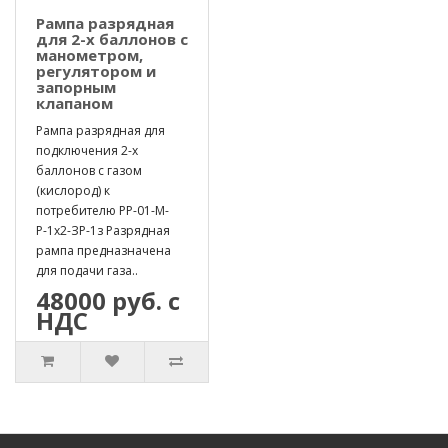
Рампа разрядная
для 2-х баллонов с
манометром,
регулятором и
запорным
клапаном
Рампа разрядная для
подключения 2-х
баллонов с газом
(кислород) к
потребителю РР-01-М-
Р-1х2-ЗР-1з Разрядная
рампа предназначена
для подачи газа..
48000 руб. с
НДС