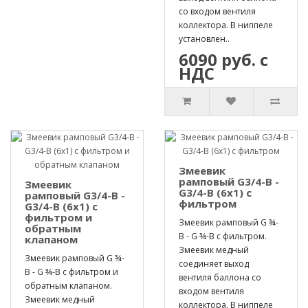
со входом вентиля
коллектора. В ниппеле
установлен..
6090 руб. с
НДС
Змеевик
рамповый G3/4-B -
Змеевик
G3/4-B (6х1) с
рамповый G3/4-B -
фильтром
G3/4-B (6х1) с
фильтром и
Змеевик рамповый G ¾-
обратным
B - G ¾-B с фильтром.
клапаном
Змеевик медный
Змеевик рамповый G ¾-
соединяет выход
B - G ¾-B с фильтром и
вентиля баллона со
обратным клапаном.
входом вентиля
Змеевик медный
коллектора. В ниппеле