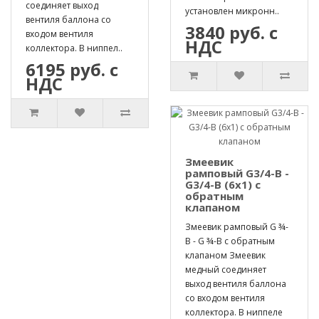
соединяет выход
установлен микронн..
вентиля баллона со
3840 руб. с
входом вентиля
НДС
коллектора. В ниппел..
6195 руб. с
НДС
Змеевик
рамповый G3/4-B -
G3/4-B (6х1) с
обратным
клапаном
Змеевик рамповый G ¾-
B - G ¾-B с обратным
клапаном Змеевик
медный соединяет
выход вентиля баллона
со входом вентиля
коллектора. В ниппеле