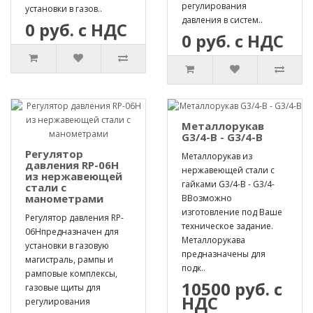
регулирования
установки в газов..
давления в систем..
0 руб. с НДС
0 руб. с НДС
Металлорукав
G3/4-B - G3/4-B
Регулятор
Металлорукав из
давления RP-06H
нержавеющей стали с
из нержавеющей
гайками G3/4-B - G3/4-
стали с
манометрами
BВозможно
изготовление под Ваше
Регулятор давления RP-
техническое задание.
06Hпредназначен для
Металлорукава
установки в газовую
предназначены для
магистраль, рампы и
подк..
рамповые комплексы,
10500 руб. с
газовые щиты для
НДС
регулирования