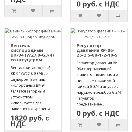
0 руб. с НДС
Вентиль
Регулятор
кислородный
давления RP-06-
ВК-94 (W27.8-G3/4)
25-2,5-80-1-2-10-S
со штуцером
Регулятор давления RP-
Вентиль кислородный
06из нержавеющей
ВК-94 (W27.8-G3/4) со
стали с манометрами и
штуцером. Вентиль
ниппелем с накидкой
кислородный ВК-94
гайкой G 3/4 и штуцер с
является запорным
наружной резьбой G 3/4
устройством.
Регулятор
Используется для
предназначен..
наполнения, хранени..
0 руб. с НДС
1820 руб. с
НДС