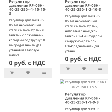
Регулятор
Регулятор
давления RP-06H-
давления RP-06H-
40-25-250--1-15-15-
40-25-250-1-2-10-S
S
Регулятор давления RP-
Регулятор давления RP-
06Hиз нержавеющей
06Hиз нержавеющей
стали с манометрами,
стали с манометрами и
ниппелем с накидкой
гайками с обжимными
гайкой G3/4 и штуцером
кольцами под трубку 10
с наружной резьбой
ммпредназначен для
G3/4предназначен для
установки в газовую
устано..
магист..
0 руб. с НДС
0 руб. с НДС
Регулятор
давления RP-06H-
40-25-250-1-1-9-S
Регулятор давления RP-