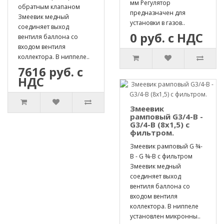
мм Регулятор
обратным клапаном
предназначен для
Змеевик медный
установки в газов..
соединяет выход
0 руб. с НДС
вентиля баллона со
входом вентиля
коллектора. В ниппеле..
7616 руб. с
НДС
Змеевик
рамповый G3/4-B -
G3/4-B (8х1,5) с
фильтром.
Змеевик рамповый G ¾-
B - G ¾-B с фильтром
Змеевик медный
соединяет выход
вентиля баллона со
входом вентиля
коллектора. В ниппеле
установлен микронны..