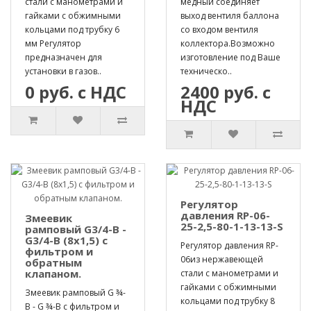
стали с манометрами и
медный соединяет
гайками с обжимными
выход вентиля баллона
кольцами под трубку 6
со входом вентиля
мм Регулятор
коллектора.Возможно
предназначен для
изготовление под Ваше
установки в газов..
техническо..
0 руб. с НДС
2400 руб. с
НДС
Регулятор
давления RP-06-
Змеевик
25-2,5-80-1-13-13-S
рамповый G3/4-B -
G3/4-B (8х1,5) с
Регулятор давления RP-
фильтром и
06из нержавеющей
обратным
клапаном.
стали с манометрами и
гайками с обжимными
Змеевик рамповый G ¾-
кольцами под трубку 8
B - G ¾-B с фильтром и