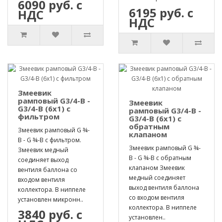
6090 руб. с
6195 руб. с
НДС
НДС
Змеевик
рамповый G3/4-B -
Змеевик
G3/4-B (6х1) с
рамповый G3/4-B -
фильтром
G3/4-B (6х1) с
обратным
Змеевик рамповый G ¾-
клапаном
B - G ¾-B с фильтром.
Змеевик рамповый G ¾-
Змеевик медный
B - G ¾-B с обратным
соединяет выход
клапаном Змеевик
вентиля баллона со
медный соединяет
входом вентиля
выход вентиля баллона
коллектора. В ниппеле
со входом вентиля
установлен микронн..
коллектора. В ниппеле
3840 руб. с
установлен..