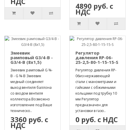
НДС
4890 руб. с
НДС
Змеевик
Регулятор
рамповый G3/4-B -
давления RP-06-
G3/4-B (8х1,5)
25-2,5-80-1-15-15-S
Змеевик рамповый G ¾-
Регулятор давления RP-
B - G ¾-B Змеевик
06из нержавеющей
медный соединяет
стали с манометрами и
выход вентиля баллона
гайками с обжимными
со входом вентиля
кольцами под трубку 10
коллектора.Возможно
мм Регулятор
изготовление под Ваше
предназначен для
техническо..
установки в газо..
3360 руб. с
0 руб. с НДС
НДС