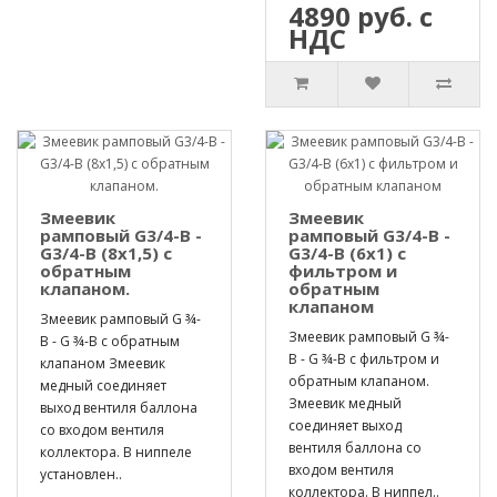
4890 руб. с
НДС
Змеевик
Змеевик
рамповый G3/4-B -
рамповый G3/4-B -
G3/4-B (8х1,5) с
G3/4-B (6х1) с
обратным
фильтром и
клапаном.
обратным
клапаном
Змеевик рамповый G ¾-
Змеевик рамповый G ¾-
B - G ¾-B с обратным
B - G ¾-B с фильтром и
клапаном Змеевик
обратным клапаном.
медный соединяет
Змеевик медный
выход вентиля баллона
соединяет выход
со входом вентиля
вентиля баллона со
коллектора. В ниппеле
входом вентиля
установлен..
коллектора. В ниппел..