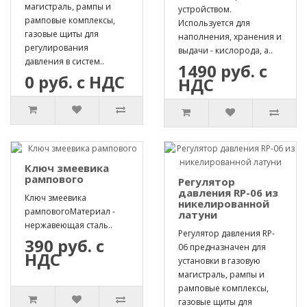
магистраль, рампы и
устройством.
рамповые комплексы,
Используется для
газовые щиты для
наполнения, хранения и
регулирования
выдачи - кислорода, а..
давления в систем..
1490 руб. с
0 руб. с НДС
НДС
Ключ змеевика
рампового
Регулятор
давления RP-06 из
Ключ змеевика
никелированной
рамповогоМатериал -
латуни
нержавеющая сталь..
Регулятор давления RP-
390 руб. с
06 предназначен для
НДС
установки в газовую
магистраль, рампы и
рамповые комплексы,
газовые щиты для