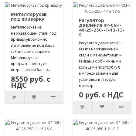
Металлорукав
под приварку
Регулятор
давления RP-06H-
Металлорукав из
40-25-250--1-13-13-
нержавеющей стали под
S
приваркуВозможно
Регулятор давления RP-
изготовление под Ваше
06Hиз нержавеющей
техническое задание.
стали с манометрами и
Металлорукава
гайками с обжимными
предназначены для
кольцами под трубку 8
подключения балло..
ммпредназначен для
8550 руб. с
установки в газовую
НДС
магистр..
0 руб. с НДС