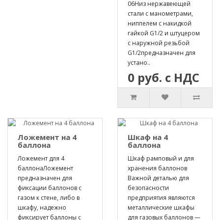
06Hиз нержавеющей
стали с манометрами,
ниппелем с накидкой
гайкой G1/2 и штуцером
с наружной резьбой
G1/2предназначен для
устано..
0 руб. с НДС
Ложемент на 4
Шкаф на 4
баллона
баллона
Ложемент для 4
Шкаф рамповый и для
баллонаЛожемент
хранения баллонов
предназначен для
Важной деталью для
фиксации баллонов с
безопасности
газом к стене, либо в
предприятия являются
шкафу, надежно
металлические шкафы
фиксирует баллоны с
для газовых баллонов —