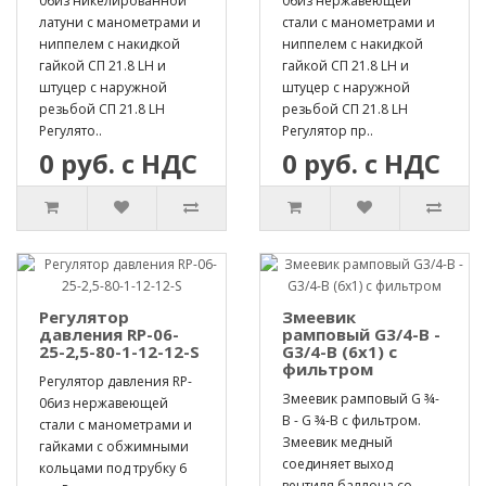
06из никелированной
06из нержавеющей
латуни с манометрами и
стали с манометрами и
ниппелем с накидкой
ниппелем с накидкой
гайкой СП 21.8 LH и
гайкой СП 21.8 LH и
штуцер с наружной
штуцер с наружной
резьбой СП 21.8 LH
резьбой СП 21.8 LH
Регулято..
Регулятор пр..
0 руб. с НДС
0 руб. с НДС
Регулятор
Змеевик
давления RP-06-
рамповый G3/4-B -
25-2,5-80-1-12-12-S
G3/4-B (6х1) с
фильтром
Регулятор давления RP-
Змеевик рамповый G ¾-
06из нержавеющей
B - G ¾-B с фильтром.
стали с манометрами и
Змеевик медный
гайками с обжимными
соединяет выход
кольцами под трубку 6
вентиля баллона со