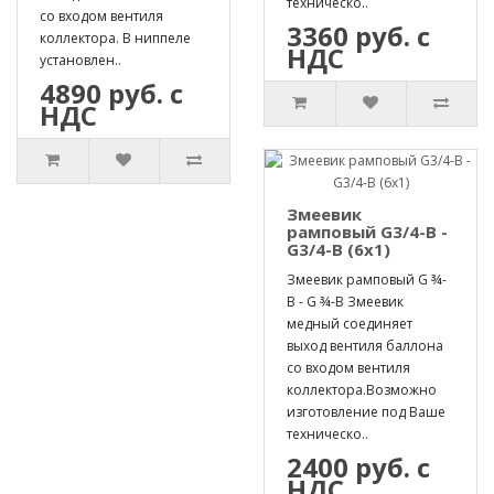
техническо..
со входом вентиля
3360 руб. с
коллектора. В ниппеле
НДС
установлен..
4890 руб. с
НДС
Змеевик
рамповый G3/4-B -
G3/4-B (6х1)
Змеевик рамповый G ¾-
B - G ¾-B Змеевик
медный соединяет
выход вентиля баллона
со входом вентиля
коллектора.Возможно
изготовление под Ваше
техническо..
2400 руб. с
НДС