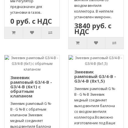
мм Регулятор
входом вентиля
предназначен для
коллектора. В ниппеле
установки в газов..
установлен микронн..
0 руб. с НДС
3840 руб. с
НДС
Змеевик
рамповый G3/4-B -
Змеевик
G3/4-B (8х1,5)
рамповый G3/4-B -
G3/4-B (6х1) с
Змеевик рамповый G ¾-
обратным
B - G ¾-B Змеевик
клапаном
медный соединяет
Змеевик рамповый G ¾-
выход вентиля баллона
B - G ¾-B с обратным
со входом вентиля
клапаном Змеевик
коллектора.Возможно
медный соединяет
изготовление под Ваше
выход вентиля баллона