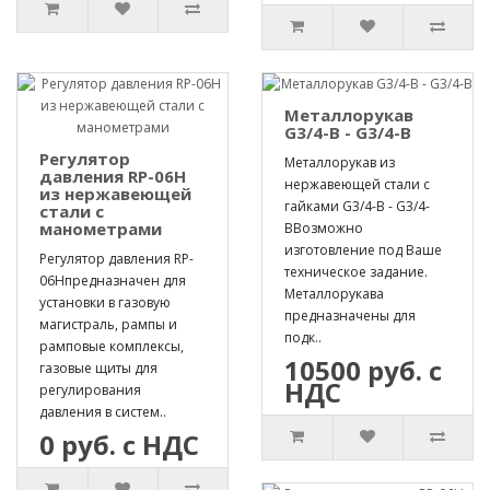
Металлорукав
G3/4-B - G3/4-B
Регулятор
Металлорукав из
давления RP-06H
нержавеющей стали с
из нержавеющей
гайками G3/4-B - G3/4-
стали с
манометрами
BВозможно
изготовление под Ваше
Регулятор давления RP-
техническое задание.
06Hпредназначен для
Металлорукава
установки в газовую
предназначены для
магистраль, рампы и
подк..
рамповые комплексы,
10500 руб. с
газовые щиты для
НДС
регулирования
давления в систем..
0 руб. с НДС