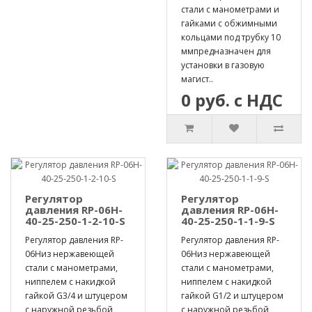
стали с манометрами и
гайками с обжимными
кольцами под трубку 10
ммпредназначен для
установки в газовую
магист..
0 руб. с НДС
Регулятор
Регулятор
давления RP-06H-
давления RP-06H-
40-25-250-1-2-10-S
40-25-250-1-1-9-S
Регулятор давления RP-
Регулятор давления RP-
06Hиз нержавеющей
06Hиз нержавеющей
стали с манометрами,
стали с манометрами,
ниппелем с накидкой
ниппелем с накидкой
гайкой G3/4 и штуцером
гайкой G1/2 и штуцером
с наружной резьбой
с наружной резьбой