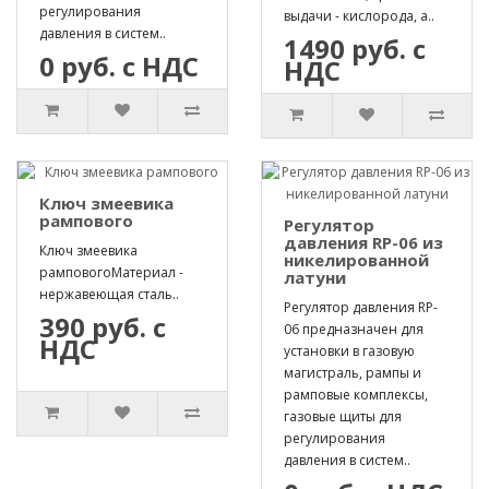
регулирования
выдачи - кислорода, а..
давления в систем..
1490 руб. с
0 руб. с НДС
НДС
Ключ змеевика
рампового
Регулятор
давления RP-06 из
Ключ змеевика
никелированной
рамповогоМатериал -
латуни
нержавеющая сталь..
Регулятор давления RP-
390 руб. с
06 предназначен для
НДС
установки в газовую
магистраль, рампы и
рамповые комплексы,
газовые щиты для
регулирования
давления в систем..