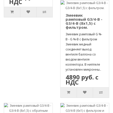
НДС
Змеевик
рамповый G3/4-B -
G3/4-B (8х1,5) с
фильтром.
Змеевик рамповый G ¾-
B - G ¾-B с фильтром
Змеевик медный
соединяет выход
вентиля баллона со
входом вентиля
коллектора. В ниппеле
установлен микронны..
4890 руб. с
НДС