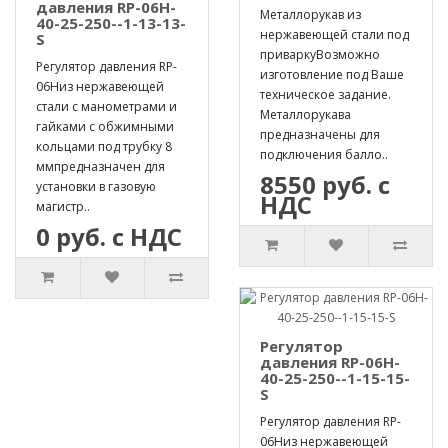
давления RP-06H-
Металлорукав из
40-25-250--1-13-13-
нержавеющей стали под
S
приваркуВозможно
Регулятор давления RP-
изготовление под Ваше
06Hиз нержавеющей
техническое задание.
стали с манометрами и
Металлорукава
гайками с обжимными
предназначены для
кольцами под трубку 8
подключения балло..
ммпредназначен для
8550 руб. с
установки в газовую
НДС
магистр..
0 руб. с НДС
Регулятор
давления RP-06H-
40-25-250--1-15-15-
S
Регулятор давления RP-
06Hиз нержавеющей