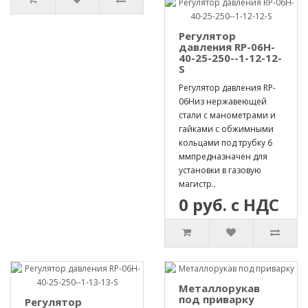
Регулятор
давления RP-06H-
40-25-250--1-12-12-
S
Регулятор давления RP-
06Hиз нержавеющей
стали с манометрами и
гайками с обжимными
кольцами под трубку 6
ммпредназначен для
установки в газовую
магистр..
0 руб. с НДС
Металлорукав
под приварку
Регулятор