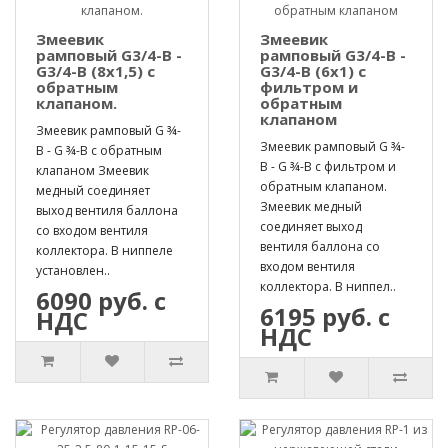
Змеевик
Змеевик
рамповый G3/4-B -
рамповый G3/4-B -
G3/4-B (8х1,5) с
G3/4-B (6х1) с
обратным
фильтром и
клапаном.
обратным
клапаном
Змеевик рамповый G ¾-
Змеевик рамповый G ¾-
B - G ¾-B с обратным
B - G ¾-B с фильтром и
клапаном Змеевик
обратным клапаном.
медный соединяет
Змеевик медный
выход вентиля баллона
соединяет выход
со входом вентиля
вентиля баллона со
коллектора. В ниппеле
входом вентиля
установлен..
коллектора. В ниппел..
6090 руб. с
6195 руб. с
НДС
НДС