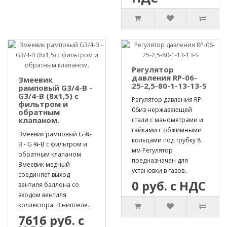
Регулятор
давления RP-06-
Змеевик
25-2,5-80-1-13-13-S
рамповый G3/4-B -
G3/4-B (8х1,5) с
Регулятор давления RP-
фильтром и
06из нержавеющей
обратным
клапаном.
стали с манометрами и
гайками с обжимными
Змеевик рамповый G ¾-
кольцами под трубку 8
B - G ¾-B с фильтром и
мм Регулятор
обратным клапаном
предназначен для
Змеевик медный
установки в газов..
соединяет выход
0 руб. с НДС
вентиля баллона со
входом вентиля
коллектора. В ниппеле..
7616 руб. с