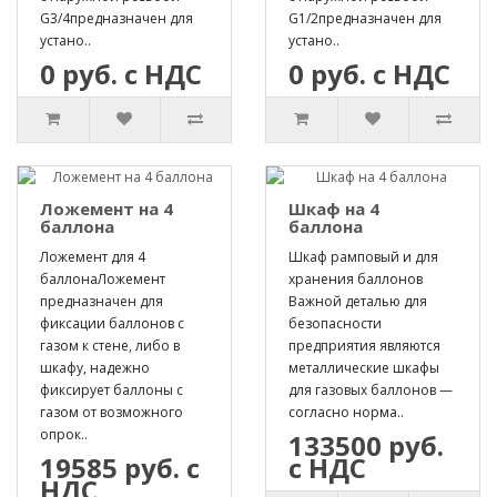
G3/4предназначен для
G1/2предназначен для
устано..
устано..
0 руб. с НДС
0 руб. с НДС
Ложемент на 4
Шкаф на 4
баллона
баллона
Ложемент для 4
Шкаф рамповый и для
баллонаЛожемент
хранения баллонов
предназначен для
Важной деталью для
фиксации баллонов с
безопасности
газом к стене, либо в
предприятия являются
шкафу, надежно
металлические шкафы
фиксирует баллоны с
для газовых баллонов —
газом от возможного
согласно норма..
опрок..
133500 руб.
19585 руб. с
с НДС
НДС