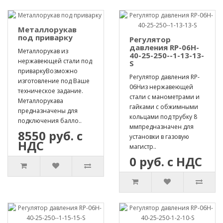
Металлорукав
под приварку
Регулятор
давления RP-06H-
Металлорукав из
40-25-250--1-13-13-
нержавеющей стали под
S
приваркуВозможно
Регулятор давления RP-
изготовление под Ваше
06Hиз нержавеющей
техническое задание.
стали с манометрами и
Металлорукава
гайками с обжимными
предназначены для
кольцами под трубку 8
подключения балло..
ммпредназначен для
8550 руб. с
установки в газовую
НДС
магистр..
0 руб. с НДС