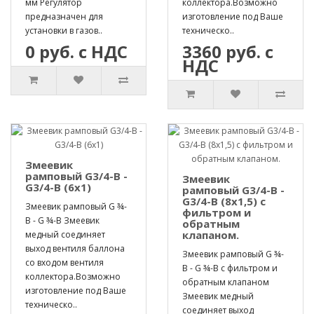
мм Регулятор
коллектора.Возможно
предназначен для
изготовление под Ваше
установки в газов..
техническо..
0 руб. с НДС
3360 руб. с
НДС
Змеевик
рамповый G3/4-B -
Змеевик
G3/4-B (6х1)
рамповый G3/4-B -
G3/4-B (8х1,5) с
Змеевик рамповый G ¾-
фильтром и
B - G ¾-B Змеевик
обратным
клапаном.
медный соединяет
выход вентиля баллона
Змеевик рамповый G ¾-
со входом вентиля
B - G ¾-B с фильтром и
коллектора.Возможно
обратным клапаном
изготовление под Ваше
Змеевик медный
техническо..
соединяет выход