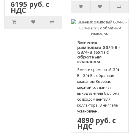
6195 руб. с
НДС
Змеевик
рамповый G3/4-B -
G3/4-B (6х1) с
обратным
клапаном
Змеевик рамповый G ¾-
B - G ¾-B с обратным
клапаном Змеевик
медный соединяет
выход вентиля баллона
со входом вентиля
коллектора. В ниппеле
установлен..
4890 руб. с
НДС