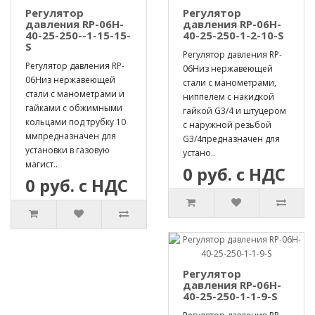
Регулятор
Регулятор
давления RP-06H-
давления RP-06H-
40-25-250--1-15-15-
40-25-250-1-2-10-S
S
Регулятор давления RP-
Регулятор давления RP-
06Hиз нержавеющей
06Hиз нержавеющей
стали с манометрами,
стали с манометрами и
ниппелем с накидкой
гайками с обжимными
гайкой G3/4 и штуцером
кольцами под трубку 10
с наружной резьбой
ммпредназначен для
G3/4предназначен для
установки в газовую
устано..
магист..
0 руб. с НДС
0 руб. с НДС
Регулятор
давления RP-06H-
40-25-250-1-1-9-S