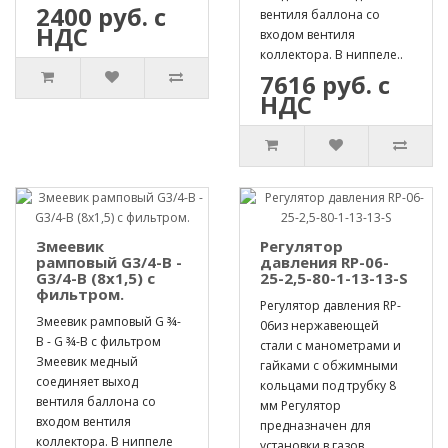
2400 руб. с
вентиля баллона со
НДС
входом вентиля
коллектора. В ниппеле..
7616 руб. с
НДС
Змеевик
Регулятор
рамповый G3/4-B -
давления RP-06-
G3/4-B (8х1,5) с
25-2,5-80-1-13-13-S
фильтром.
Регулятор давления RP-
Змеевик рамповый G ¾-
06из нержавеющей
B - G ¾-B с фильтром
стали с манометрами и
Змеевик медный
гайками с обжимными
соединяет выход
кольцами под трубку 8
вентиля баллона со
мм Регулятор
входом вентиля
предназначен для
коллектора. В ниппеле
установки в газов..