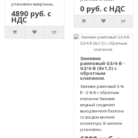
установлен микронны..
0 руб. с НДС
4890 руб. с
НДС
Змеевик
рамповый G3/4-B -
G3/4-B (8х1,5) с
обратным
клапаном.
Змеевик рамповый G ¾-
B - G ¾-B с обратным
клапаном Змеевик
медный соединяет
выход вентиля баллона
со входом вентиля
коллектора. В ниппеле
установлен..