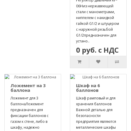
Регулятор давления RP-
06Hиз нержавеющей
стали с манометрами,
ниппелем с накидкой
гайкой G1/2 и штуцером
с наружной резьбой
G1/2предназначен для
устано..
0 руб. с НДС
Ложемент на 3
Шкаф на 6
баллона
баллонов
Ложемент для 3
Шкаф рамповый и для
баллонаЛожемент
хранения баллонов
предназначен для
Важной деталью для
фиксации баллонов с
безопасности
газом к стене, либо в
предприятия являются
шкафу, надежно
металлические шкафы