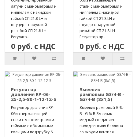
06из никелированной
06из нержавеющей
латуни с манометрами и
стали с манометрами и
ниппелем с накидкой
ниппелем с накидкой
гайкой СП 21.8 LH и
гайкой СП 21.8 LH и
штуцер с наружной
штуцер с наружной
резьбой СП 21.8 LH
резьбой СП 21.8 LH
Регулято..
Регулятор пр..
0 руб. с НДС
0 руб. с НДС
Регулятор
Змеевик
давления RP-06-
рамповый G3/4-B -
25-2,5-80-1-12-12-S
G3/4-B (8х1,5)
Регулятор давления RP-
Змеевик рамповый G ¾-
06из нержавеющей
B - G ¾-B Змеевик
стали с манометрами и
медный соединяет
гайками с обжимными
выход вентиля баллона
кольцами под трубку 6
со входом вентиля