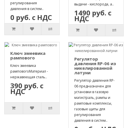
регулирования
выдачи - кислорода, а..
давления в систем..
1490 руб. с
0 руб. с НДС
НДС
Ключ змеевика
рампового
Регулятор
давления RP-06 из
Ключ змеевика
никелированной
рамповогоМатериал -
латуни
нержавеющая сталь..
Регулятор давления RP-
390 руб. с
06 предназначен для
НДС
установки в газовую
магистраль, рампы и
рамповые комплексы,
газовые щиты для
регулирования
давления в систем..