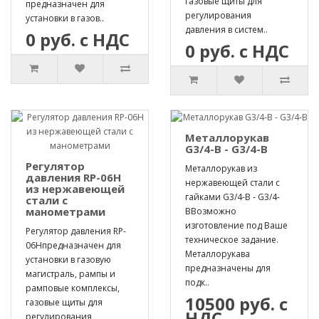
газовые щиты для
предназначен для
регулирования
установки в газов..
давления в систем..
0 руб. с НДС
0 руб. с НДС
Металлорукав
G3/4-B - G3/4-B
Регулятор
Металлорукав из
давления RP-06H
нержавеющей стали с
из нержавеющей
гайками G3/4-B - G3/4-
стали с
манометрами
BВозможно
изготовление под Ваше
Регулятор давления RP-
техническое задание.
06Hпредназначен для
Металлорукава
установки в газовую
предназначены для
магистраль, рампы и
подк..
рамповые комплексы,
10500 руб. с
газовые щиты для
НДС
регулирования